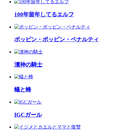
100年留年してるエルフ
ポッピン・ポッピン・ペナルティ
瀆神の騎士
蟻と蜂
IGCガール