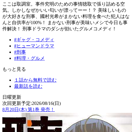
ここは取調室。事件究明のための事情聴取で張り詰める空
気。しかしなぜかいい匂いが漂ってーー！？ 美味しいもの
が大好きな刑事、國村光希がまかない料理を食べた犯人はな
んと自供率が100%！ まかない刑事が美味いメシで今日も事
件解決！ 刑事ドラマのダシが効いたグルメコメディ！
#ギャグ・コメディ
#ヒューマンドラマ
#刑事
#料理・グルメ
もっと見る
１話から無料で読む
最新話を読む
日曜更新
次回更新予定:2026/08/16(日)
8月20日(木)
第
1
巻 発売！