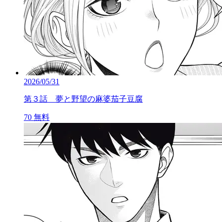
2026/05/31
第３話 夢と野望の麻婆茄子豆腐
70
無料