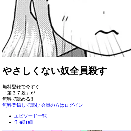
やさしくない奴全員殺す
無料登録で今すぐ
「
第３７殺
」が
無料で読める!!
無料登録して読む
会員の方はログイン
エピソード一覧
作品詳細