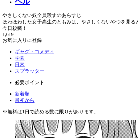
ペル
やさしくない奴全員殺すのあらすじ
ほわほわした女子高生のともみは、やさしくないやつを見る
今日殺戮！
1,619
お気に入りに登録
ギャグ・コメディ
学園
日常
スプラッター
必要ポイント
新着順
最初から
※
無料
は1日で読める数に限りがあります。