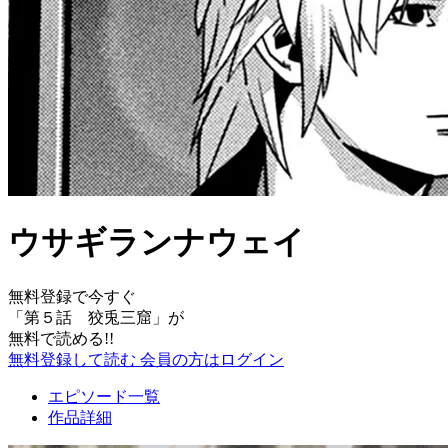
ウサギランナウェイ
無料登録で今すぐ
「
第５話 狡兎三窟
」が
無料で読める!!
無料登録して読む
会員の方はログイン
エピソード一覧
作品詳細