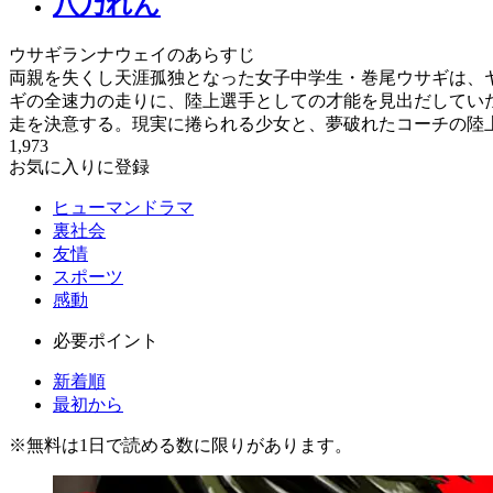
八乃れん
ウサギランナウェイのあらすじ
両親を失くし天涯孤独となった女子中学生・巻尾ウサギは、
ギの全速力の走りに、陸上選手としての才能を見出だしてい
走を決意する。現実に捲られる少女と、夢破れたコーチの陸
1,973
お気に入りに登録
ヒューマンドラマ
裏社会
友情
スポーツ
感動
必要ポイント
新着順
最初から
※
無料
は1日で読める数に限りがあります。