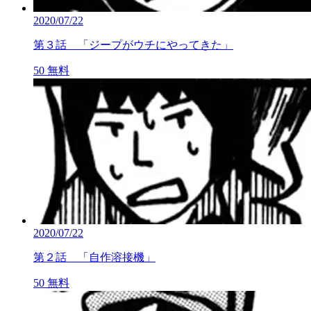
2020/07/22
第３話 「ジープがウチにやってきた」
50
無料
2020/07/22
第２話 「自作溶接機」
50
無料