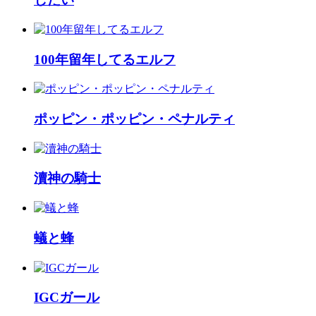
100年留年してるエルフ
ポッピン・ポッピン・ペナルティ
瀆神の騎士
蟻と蜂
IGCガール