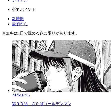
シリアス
必要ポイント
新着順
最初から
※
無料
は1日で読める数に限りがあります。
2026/07/15
第９０話 さらばゴールデンマン