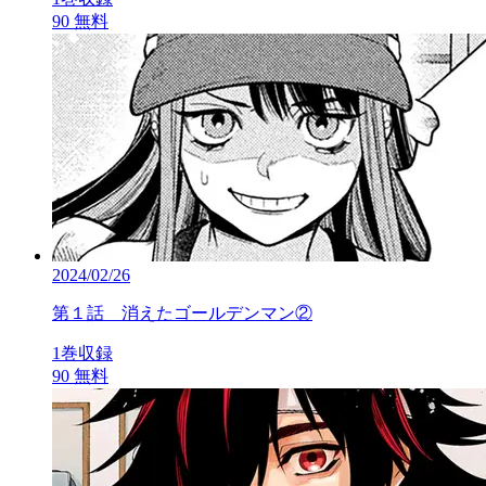
90
無料
2024/02/26
第１話 消えたゴールデンマン②
1巻収録
90
無料