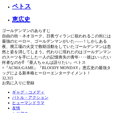
ペトス
恵広史
ゴールデンマンのあらすじ
自由の街・ネオヨーク、日夜ヴィランに狙われるこの街には
最強のヒーロー、ゴールデンマンがいた――！しかしある
夜、廃工場の火災で救助活動をしていたゴールデンマンは忽
然と姿を消してしまう。代わりに現れたのはゴールデンマン
のスーツを手にした一人の記憶喪失の青年‥‥彼はいったい
何者なのか⁉ 『亜人ちゃんは語りたい』ペトス
×『ACMA:GAME』『BLOODY MONDAY』恵広史の最強タ
ッグによる新本格ヒーローエンターテイメント！
32,315
お気に入りに登録
ギャグ・コメディ
バトル・アクション
ヒューマンドラマ
友情