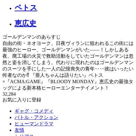
ペトス
恵広史
ゴールデンマンのあらすじ
自由の街・ネオヨーク、日夜ヴィランに狙われるこの街には
最強のヒーロー、ゴールデンマンがいた――！しかしある
夜、廃工場の火災で救助活動をしていたゴールデンマンは忽
然と姿を消してしまう。代わりに現れたのはゴールデンマン
のスーツを手にした一人の記憶喪失の青年‥‥彼はいったい
何者なのか⁉ 『亜人ちゃんは語りたい』ペトス
×『ACMA:GAME』『BLOODY MONDAY』恵広史の最強タ
ッグによる新本格ヒーローエンターテイメント！
32,284
お気に入りに登録
ギャグ・コメディ
バトル・アクション
ヒューマンドラマ
友情