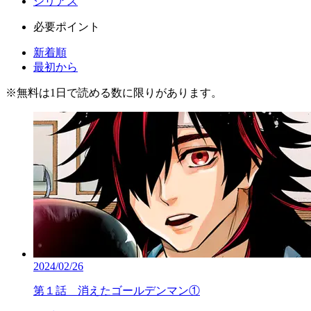
シリアス
必要ポイント
新着順
最初から
※
無料
は1日で読める数に限りがあります。
2024/02/26
第１話 消えたゴールデンマン①