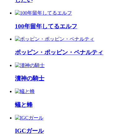
100年留年してるエルフ
ポッピン・ポッピン・ペナルティ
瀆神の騎士
蟻と蜂
IGCガール