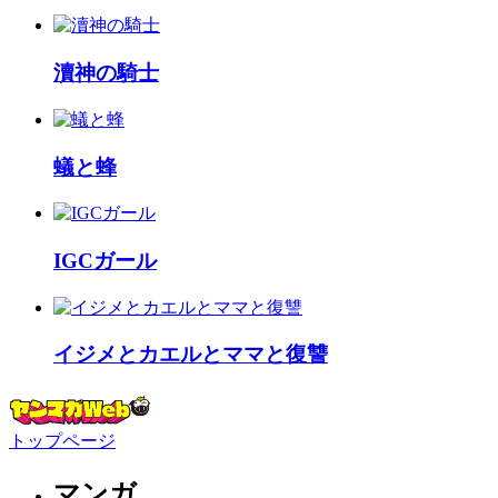
瀆神の騎士
蟻と蜂
IGCガール
イジメとカエルとママと復讐
トップページ
マンガ