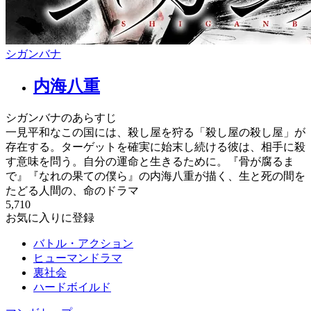
シガンバナ
内海八重
シガンバナのあらすじ
一見平和なこの国には、殺し屋を狩る「殺し屋の殺し屋」が
存在する。ターゲットを確実に始末し続ける彼は、相手に殺
す意味を問う。自分の運命と生きるために。『骨が腐るま
で』『なれの果ての僕ら』の内海八重が描く、生と死の間を
たどる人間の、命のドラマ
5,710
お気に入りに登録
バトル・アクション
ヒューマンドラマ
裏社会
ハードボイルド