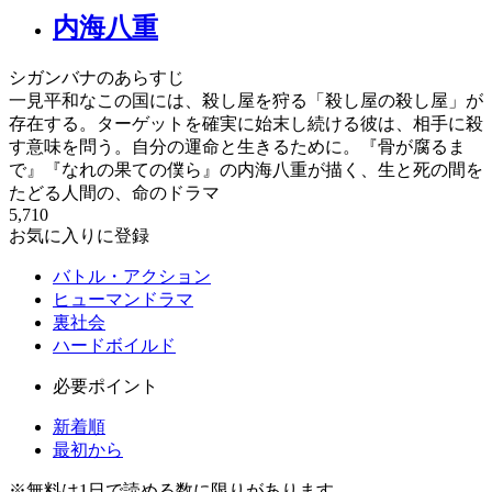
内海八重
シガンバナのあらすじ
一見平和なこの国には、殺し屋を狩る「殺し屋の殺し屋」が
存在する。ターゲットを確実に始末し続ける彼は、相手に殺
す意味を問う。自分の運命と生きるために。『骨が腐るま
で』『なれの果ての僕ら』の内海八重が描く、生と死の間を
たどる人間の、命のドラマ
5,710
お気に入りに登録
バトル・アクション
ヒューマンドラマ
裏社会
ハードボイルド
必要ポイント
新着順
最初から
※
無料
は1日で読める数に限りがあります。