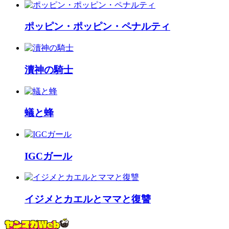
ポッピン・ポッピン・ペナルティ
瀆神の騎士
蟻と蜂
IGCガール
イジメとカエルとママと復讐