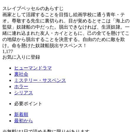
スレイブベッセルのあらすじ
画家として活躍することを目指し絵画学校に通う青年・テ
オ。尊敬する先生に裏切られ、目が覚めるとそこは「海上の
監獄」奴隷船の中だった。脱出できなければ、生涯奴隷。一
緒に連れ込まれた友人・カイとともに、己の全てを懸けてこ
の地獄から脱出することを決意する。自由のために敵を欺
け。命を懸けた奴隷船脱出サスペンス！
1,177
お気に入りに登録
ヒューマンドラマ
裏社会
ミステリー・サスペンス
ホラー
シリアス
必要ポイント
新着順
最初から
※
無料
は1日で読める数に限りがあります。