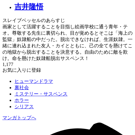
吉井隆悟
スレイブベッセルのあらすじ
画家として活躍することを目指し絵画学校に通う青年・テ
オ。尊敬する先生に裏切られ、目が覚めるとそこは「海上の
監獄」奴隷船の中だった。脱出できなければ、生涯奴隷。一
緒に連れ込まれた友人・カイとともに、己の全てを懸けてこ
の地獄から脱出することを決意する。自由のために敵を欺
け。命を懸けた奴隷船脱出サスペンス！
1,177
お気に入りに登録
ヒューマンドラマ
裏社会
ミステリー・サスペンス
ホラー
シリアス
マンガトップへ