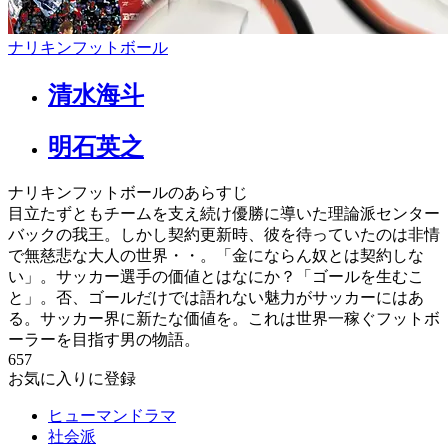
ナリキンフットボール
清水海斗
明石英之
ナリキンフットボールのあらすじ
目立たずともチームを支え続け優勝に導いた理論派センター
バックの我王。しかし契約更新時、彼を待っていたのは非情
で無慈悲な大人の世界・・。「金にならん奴とは契約しな
い」。サッカー選手の価値とはなにか？「ゴールを生むこ
と」。否、ゴールだけでは語れない魅力がサッカーにはあ
る。サッカー界に新たな価値を。これは世界一稼ぐフットボ
ーラーを目指す男の物語。
657
お気に入りに登録
ヒューマンドラマ
社会派