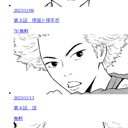
2023/11/06
第３話 理屈と理不尽
70
無料
2023/11/13
第４話 沼
無料