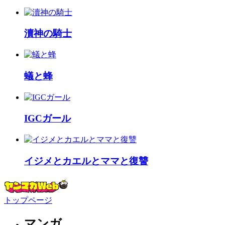
瀆神の騎士
蟻と蜂
IGCガール
イジメとカエルとママと復讐
トップページ
マンガ