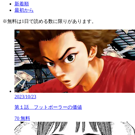
新着順
最初から
※
無料
は1日で読める数に限りがあります。
2023/10/23
第１話 フットボーラーの価値
70
無料