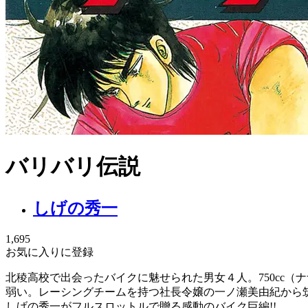
バリバリ伝説
しげの秀一
1,695
お気に入りに登録
北稜高校で出会ったバイクに魅せられた男女４人。750cc
弱い。レーシングチームを持つ社長令嬢の一ノ瀬美由紀から
しげの秀一がフルスロットルで贈る感動のバイク巨編!!