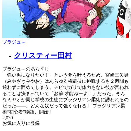
ブラジュ～
クリスティー田村
ブラジュ～のあらすじ
「強い男になりたい！」という夢を叶えるため、宮崎三矢男
（みやざきみやお）はあらゆる格闘技に挑戦するも２週間も
通わずに辞めてしまう。チビでガリで体力もない彼が言われ
ることは決まっていて「お前 才能ねーよ！」だった。そん
なミヤオが同じ学校の生徒にブラジリアン柔術に誘われるの
だった――。どんな奴だって強くなれる！ ブラジリアン柔
術“初心者”物語、開始！
2,039
お気に入りに登録