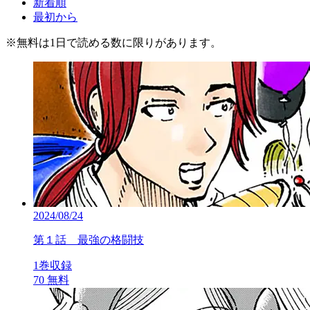
新着順
最初から
※
無料
は1日で読める数に限りがあります。
2024/08/24
第１話 最強の格闘技
1巻収録
70
無料