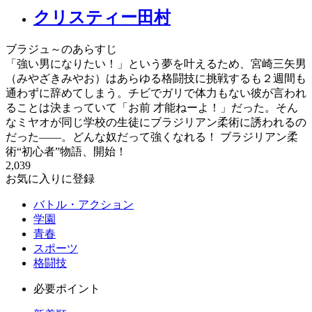
クリスティー田村
ブラジュ～のあらすじ
「強い男になりたい！」という夢を叶えるため、宮崎三矢男
（みやざきみやお）はあらゆる格闘技に挑戦するも２週間も
通わずに辞めてしまう。チビでガリで体力もない彼が言われ
ることは決まっていて「お前 才能ねーよ！」だった。そん
なミヤオが同じ学校の生徒にブラジリアン柔術に誘われるの
だった――。どんな奴だって強くなれる！ ブラジリアン柔
術“初心者”物語、開始！
2,039
お気に入りに登録
バトル・アクション
学園
青春
スポーツ
格闘技
必要ポイント