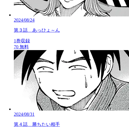
2024/08/24
第３話 あっひょ～ん
1巻収録
70
無料
2024/08/31
第４話 勝ちたい相手