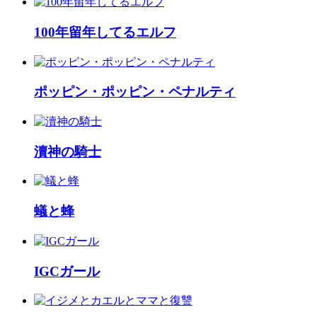
100年留年してるエルフ
ポッピン・ポッピン・ペナルティ
瀆神の騎士
蟻と蜂
IGCガール