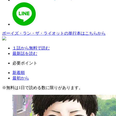
ボーイズ・ラン・ザ・ライオットの単行本はこちらから
１話から無料で読む
最新話を読む
必要ポイント
新着順
最初から
※
無料
は1日で読める数に限りがあります。