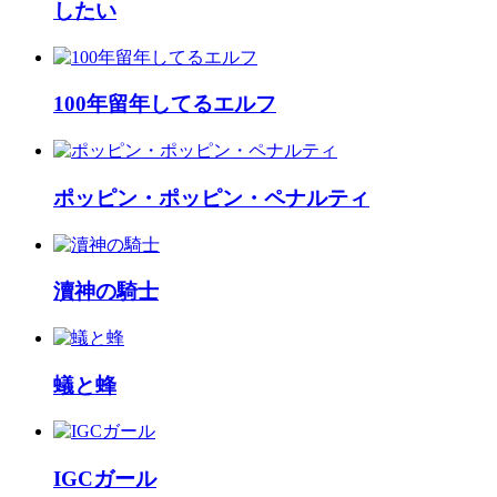
したい
100年留年してるエルフ
ポッピン・ポッピン・ペナルティ
瀆神の騎士
蟻と蜂
IGCガール