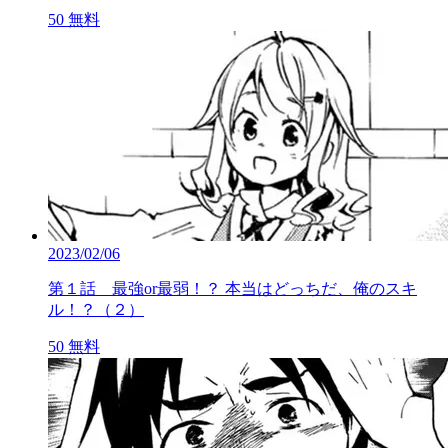
50
無料
2023/02/06
第１話 最強or最弱！？ 本当はどっちだ、俺のスキ
ル！？（２）
50
無料