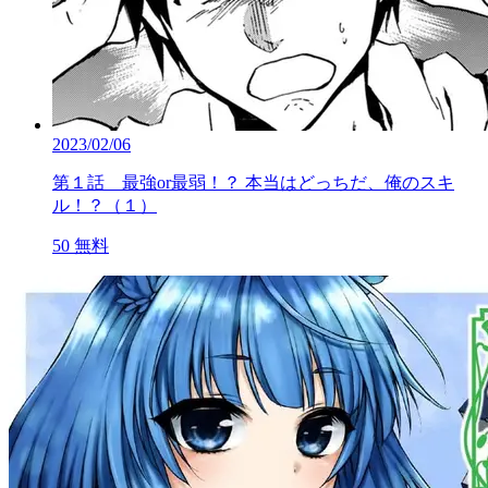
2023/02/06
第１話 最強or最弱！？ 本当はどっちだ、俺のスキ
ル！？（１）
50
無料