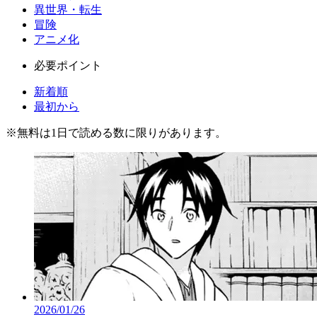
異世界・転生
冒険
アニメ化
必要ポイント
新着順
最初から
※
無料
は1日で読める数に限りがあります。
2026/01/26