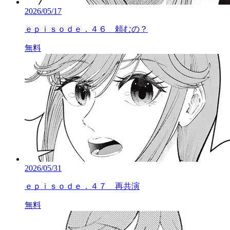
2026/05/17
ｅｐｉｓｏｄｅ．４６ 頼むの？
無料
2026/05/31
ｅｐｉｓｏｄｅ．４７ 再共演
無料