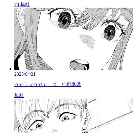
70
無料
2025/04/21
ｅｐｉｓｏｄｅ．４ 打倒準備
無料