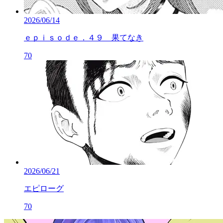
2026/06/14
ｅｐｉｓｏｄｅ．４９ 果てなき
70
2026/06/21
エピローグ
70