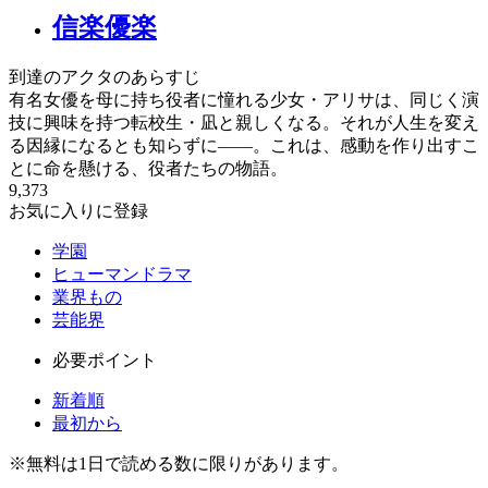
信楽優楽
到達のアクタのあらすじ
有名女優を母に持ち役者に憧れる少女・アリサは、同じく演
技に興味を持つ転校生・凪と親しくなる。それが人生を変え
る因縁になるとも知らずに——。これは、感動を作り出すこ
とに命を懸ける、役者たちの物語。
9,373
お気に入りに登録
学園
ヒューマンドラマ
業界もの
芸能界
必要ポイント
新着順
最初から
※
無料
は1日で読める数に限りがあります。