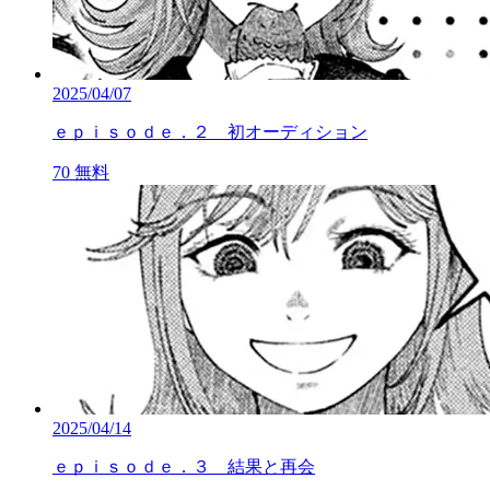
2025/04/07
ｅｐｉｓｏｄｅ．２ 初オーディション
70
無料
2025/04/14
ｅｐｉｓｏｄｅ．３ 結果と再会