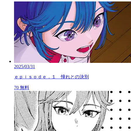
2025/03/31
ｅｐｉｓｏｄｅ．１ 憧れとの決別
70
無料