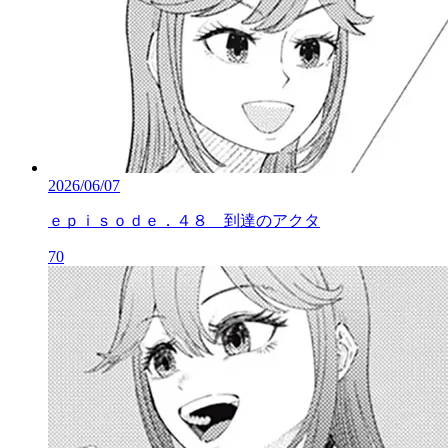
2026/06/07
ｅｐｉｓｏｄｅ．４８ 到達のアクタ
70