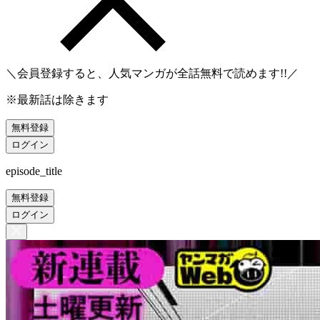
＼会員登録すると、人気マンガが
全話無料
で読めます!!／
※最新話は除きます
無料登録
ログイン
episode_title
無料登録
ログイン