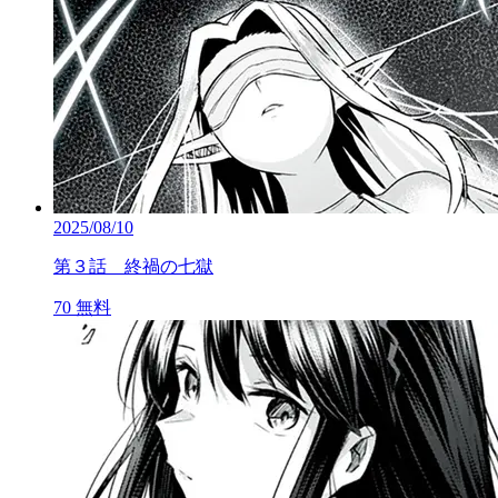
2025/08/10
第３話 終禍の七獄
70
無料