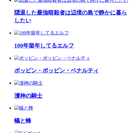
隠退した最強暗殺者は辺境の島で静かに暮ら
したい
100年留年してるエルフ
ポッピン・ポッピン・ペナルティ
瀆神の騎士
蟻と蜂