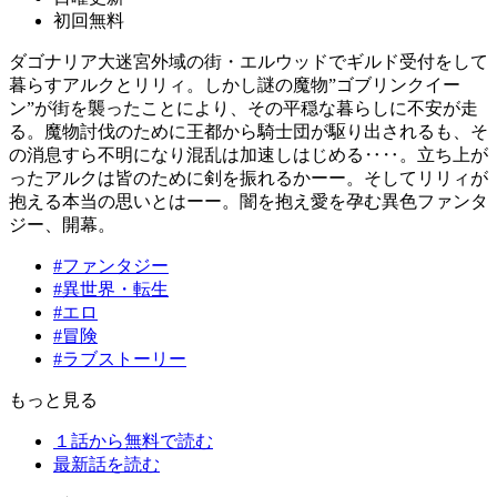
初回無料
ダゴナリア大迷宮外域の街・エルウッドでギルド受付をして
暮らすアルクとリリィ。しかし謎の魔物”ゴブリンクイー
ン”が街を襲ったことにより、その平穏な暮らしに不安が走
る。魔物討伐のために王都から騎士団が駆り出されるも、そ
の消息すら不明になり混乱は加速しはじめる‥‥。立ち上が
ったアルクは皆のために剣を振れるかーー。そしてリリィが
抱える本当の思いとはーー。闇を抱え愛を孕む異色ファンタ
ジー、開幕。
#ファンタジー
#異世界・転生
#エロ
#冒険
#ラブストーリー
もっと見る
１話から無料で読む
最新話を読む