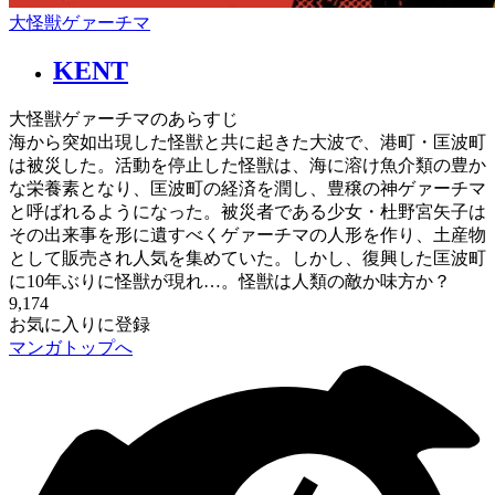
大怪獣ゲァーチマ
KENT
大怪獣ゲァーチマのあらすじ
海から突如出現した怪獣と共に起きた大波で、港町・匡波町
は被災した。活動を停止した怪獣は、海に溶け魚介類の豊か
な栄養素となり、匡波町の経済を潤し、豊穣の神ゲァーチマ
と呼ばれるようになった。被災者である少女・杜野宮矢子は
その出来事を形に遺すべくゲァーチマの人形を作り、土産物
として販売され人気を集めていた。しかし、復興した匡波町
に10年ぶりに怪獣が現れ…。怪獣は人類の敵か味方か？
9,174
お気に入りに登録
マンガトップへ