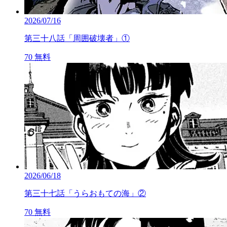
2026/07/16
第三十八話「周囲破壊者」①
70
無料
2026/06/18
第三十七話「うらおもての海」②
70
無料