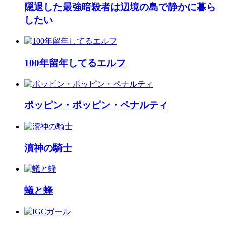
隠退した最強暗殺者は辺境の島で静かに暮ら
したい
100年留年してるエルフ
ポッピン・ポッピン・ペナルティ
瀆神の騎士
蟻と蜂