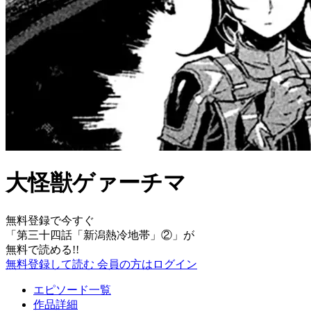
大怪獣ゲァーチマ
無料登録で今すぐ
「
第三十四話「新潟熱冷地帯」②
」が
無料で読める!!
無料登録して読む
会員の方はログイン
エピソード一覧
作品詳細