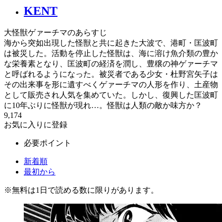
KENT
大怪獣ゲァーチマのあらすじ
海から突如出現した怪獣と共に起きた大波で、港町・匡波町
は被災した。活動を停止した怪獣は、海に溶け魚介類の豊か
な栄養素となり、匡波町の経済を潤し、豊穣の神ゲァーチマ
と呼ばれるようになった。被災者である少女・杜野宮矢子は
その出来事を形に遺すべくゲァーチマの人形を作り、土産物
として販売され人気を集めていた。しかし、復興した匡波町
に10年ぶりに怪獣が現れ…。怪獣は人類の敵か味方か？
9,174
お気に入りに登録
必要ポイント
新着順
最初から
※
無料
は1日で読める数に限りがあります。