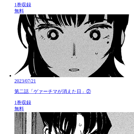
1巻収録
無料
2023/07/21
第二話「ゲァーチマが消えた日」②
1巻収録
無料