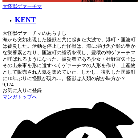
大怪獣ゲァーチマ
KENT
大怪獣ゲァーチマのあらすじ
海から突如出現した怪獣と共に起きた大波で、港町・匡波町
は被災した。活動を停止した怪獣は、海に溶け魚介類の豊か
な栄養素となり、匡波町の経済を潤し、豊穣の神ゲァーチマ
と呼ばれるようになった。被災者である少女・杜野宮矢子は
その出来事を形に遺すべくゲァーチマの人形を作り、土産物
として販売され人気を集めていた。しかし、復興した匡波町
に10年ぶりに怪獣が現れ…。怪獣は人類の敵か味方か？
9,174
お気に入りに登録
マンガトップへ