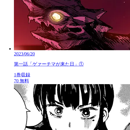
2023/06/20
第一話「ゲァーチマが来た日」①
1巻収録
70
無料