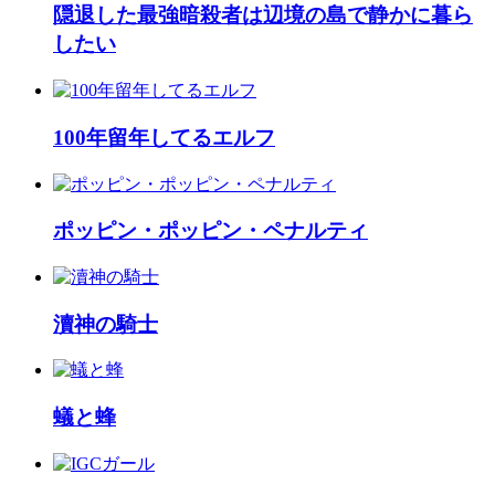
隠退した最強暗殺者は辺境の島で静かに暮ら
したい
100年留年してるエルフ
ポッピン・ポッピン・ペナルティ
瀆神の騎士
蟻と蜂