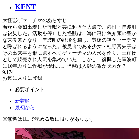
KENT
大怪獣ゲァーチマのあらすじ
海から突如出現した怪獣と共に起きた大波で、港町・匡波町
は被災した。活動を停止した怪獣は、海に溶け魚介類の豊か
な栄養素となり、匡波町の経済を潤し、豊穣の神ゲァーチマ
と呼ばれるようになった。被災者である少女・杜野宮矢子は
その出来事を形に遺すべくゲァーチマの人形を作り、土産物
として販売され人気を集めていた。しかし、復興した匡波町
に10年ぶりに怪獣が現れ…。怪獣は人類の敵か味方か？
9,174
お気に入りに登録
必要ポイント
新着順
最初から
※
無料
は1日で読める数に限りがあります。