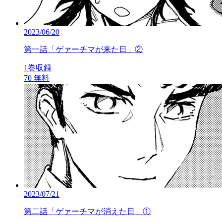
2023/06/20
第一話「ゲァーチマが来た日」②
1巻収録
70
無料
2023/07/21
第二話「ゲァーチマが消えた日」①