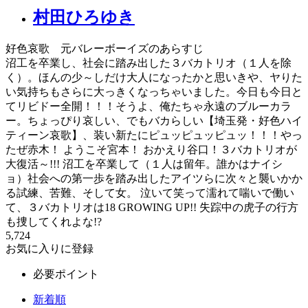
村田ひろゆき
好色哀歌 元バレーボーイズのあらすじ
沼工を卒業し、社会に踏み出した３バカトリオ（１人を除
く）。ほんの少～しだけ大人になったかと思いきや、ヤりた
い気持ちもさらに大っきくなっちゃいました。今日も今日と
てリビドー全開！！！そうよ、俺たちゃ永遠のブルーカラ
ー。ちょっぴり哀しい、でもバカらしい【埼玉発・好色ハイ
ティーン哀歌】、装い新たにピュッピュッピュッ！！！やっ
たぜ赤木！ ようこそ宮本！ おかえり谷口！３バカトリオが
大復活～!!! 沼工を卒業して（１人は留年。誰かはナイシ
ョ）社会への第一歩を踏み出したアイツらに次々と襲いかか
る試練、苦難、そして女。 泣いて笑って濡れて喘いで働い
て、３バカトリオは18 GROWING UP!! 失踪中の虎子の行方
も捜してくれよな!?
5,724
お気に入りに登録
必要ポイント
新着順