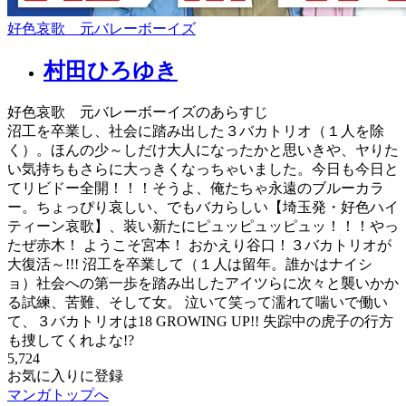
好色哀歌 元バレーボーイズ
村田ひろゆき
好色哀歌 元バレーボーイズのあらすじ
沼工を卒業し、社会に踏み出した３バカトリオ（１人を除
く）。ほんの少～しだけ大人になったかと思いきや、ヤりた
い気持ちもさらに大っきくなっちゃいました。今日も今日と
てリビドー全開！！！そうよ、俺たちゃ永遠のブルーカラ
ー。ちょっぴり哀しい、でもバカらしい【埼玉発・好色ハイ
ティーン哀歌】、装い新たにピュッピュッピュッ！！！やっ
たぜ赤木！ ようこそ宮本！ おかえり谷口！３バカトリオが
大復活～!!! 沼工を卒業して（１人は留年。誰かはナイシ
ョ）社会への第一歩を踏み出したアイツらに次々と襲いかか
る試練、苦難、そして女。 泣いて笑って濡れて喘いで働い
て、３バカトリオは18 GROWING UP!! 失踪中の虎子の行方
も捜してくれよな!?
5,724
お気に入りに登録
マンガトップへ