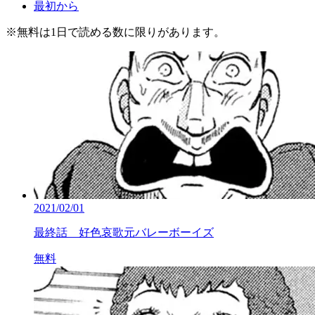
最初から
※
無料
は1日で読める数に限りがあります。
2021/02/01
最終話 好色哀歌元バレーボーイズ
無料