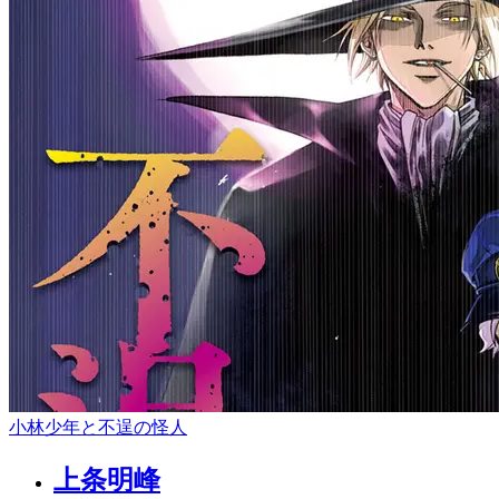
小林少年と不逞の怪人
上条明峰