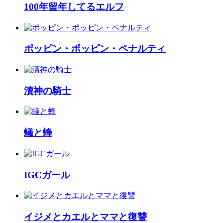
100年留年してるエルフ
ポッピン・ポッピン・ペナルティ
瀆神の騎士
蟻と蜂
IGCガール
イジメとカエルとママと復讐