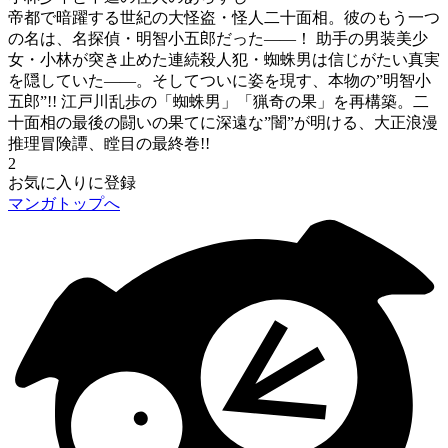
帝都で暗躍する世紀の大怪盗・怪人二十面相。彼のもう一つ
の名は、名探偵・明智小五郎だった――！ 助手の男装美少
女・小林が突き止めた連続殺人犯・蜘蛛男は信じがたい真実
を隠していた――。そしてついに姿を現す、本物の”明智小
五郎”!! 江戸川乱歩の「蜘蛛男」「猟奇の果」を再構築。二
十面相の最後の闘いの果てに深遠な”闇”が明ける、大正浪漫
推理冒険譚、瞠目の最終巻!!
2
お気に入りに登録
マンガトップへ