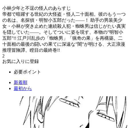
小林少年と不逞の怪人のあらすじ
帝都で暗躍する世紀の大怪盗・怪人二十面相。彼のもう一つ
の名は、名探偵・明智小五郎だった――！ 助手の男装美少
女・小林が突き止めた連続殺人犯・蜘蛛男は信じがたい真実
を隠していた――。そしてついに姿を現す、本物の”明智小
五郎”!! 江戸川乱歩の「蜘蛛男」「猟奇の果」を再構築。二
十面相の最後の闘いの果てに深遠な”闇”が明ける、大正浪漫
推理冒険譚、瞠目の最終巻!!
2
お気に入りに登録
必要ポイント
新着順
最初から