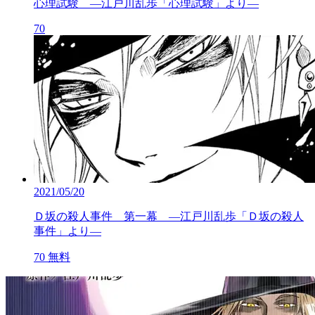
心理試験 ―江戸川乱歩「心理試験」より―
70
2021/05/20
Ｄ坂の殺人事件 第一幕 ―江戸川乱歩「Ｄ坂の殺人
事件」より―
70
無料