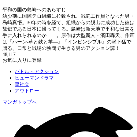
平和の国の島崎へのあらすじ
幼少期に国際テロ組織に拉致され、戦闘工作員となった男・
島崎真悟。30年の時を経て、組織からの脱出に成功した彼は
故郷である日本に帰ってくる。島崎は新天地で平和な日常を
手に入れられるのか――。原作は大型新人・濱田轟天、作画
は『ハーン‐草と鉄と羊—』『インビンシブル』の瀬下猛で
贈る、日常と戦場の狭間で生きる男のアクション譚！
48,117
お気に入りに登録
バトル・アクション
ヒューマンドラマ
裏社会
アウトロー
マンガトップへ