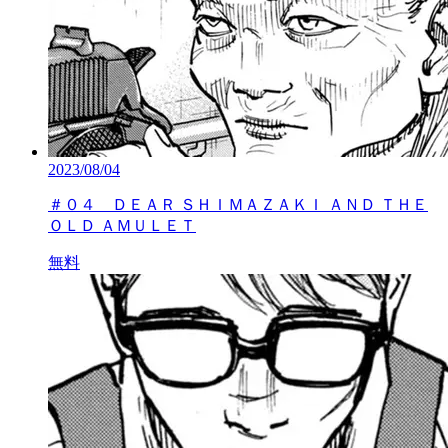
2023/08/04
＃０４ ＤＥＡＲ ＳＨＩＭＡＺＡＫＩ ＡＮＤ ＴＨＥ
ＯＬＤ ＡＭＵＬＥＴ
無料