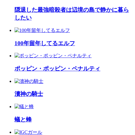
隠退した最強暗殺者は辺境の島で静かに暮ら
したい
100年留年してるエルフ
ポッピン・ポッピン・ペナルティ
瀆神の騎士
蟻と蜂