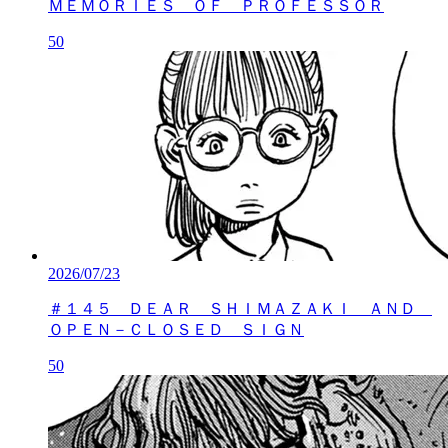
ＭＥＭＯＲＩＥＳ ＯＦ ＰＲＯＦＥＳＳＯＲ
50
2026/07/23
＃１４５ ＤＥＡＲ ＳＨＩＭＡＺＡＫＩ ＡＮＤ
ＯＰＥＮ－ＣＬＯＳＥＤ ＳＩＧＮ
50