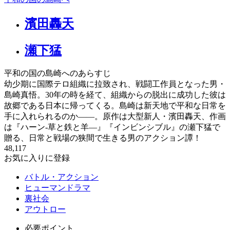
濱田轟天
瀬下猛
平和の国の島崎へのあらすじ
幼少期に国際テロ組織に拉致され、戦闘工作員となった男・
島崎真悟。30年の時を経て、組織からの脱出に成功した彼は
故郷である日本に帰ってくる。島崎は新天地で平和な日常を
手に入れられるのか――。原作は大型新人・濱田轟天、作画
は『ハーン‐草と鉄と羊—』『インビンシブル』の瀬下猛で
贈る、日常と戦場の狭間で生きる男のアクション譚！
48,117
お気に入りに登録
バトル・アクション
ヒューマンドラマ
裏社会
アウトロー
必要ポイント