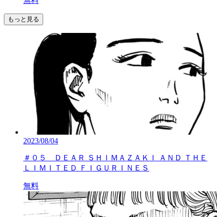
無料
もっと見る
2023/08/04
＃０５ ＤＥＡＲ ＳＨＩＭＡＺＡＫＩ ＡＮＤ ＴＨＥ
ＬＩＭＩＴＥＤ ＦＩＧＵＲＩＮＥＳ
無料