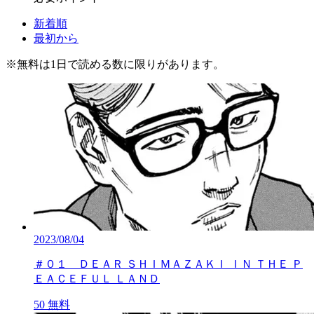
新着順
最初から
※
無料
は1日で読める数に限りがあります。
2023/08/04
＃０１ ＤＥＡＲ ＳＨＩＭＡＺＡＫＩ ＩＮ ＴＨＥ Ｐ
ＥＡＣＥＦＵＬ ＬＡＮＤ
50
無料