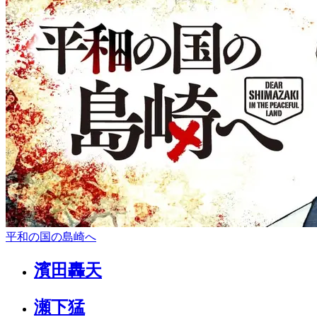
平和の国の島崎へ
濱田轟天
瀬下猛