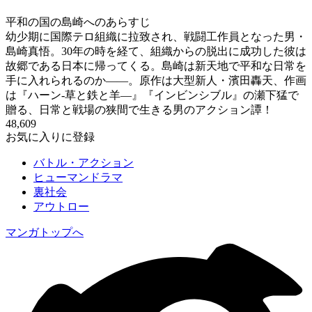
平和の国の島崎へのあらすじ
幼少期に国際テロ組織に拉致され、戦闘工作員となった男・
島崎真悟。30年の時を経て、組織からの脱出に成功した彼は
故郷である日本に帰ってくる。島崎は新天地で平和な日常を
手に入れられるのか――。原作は大型新人・濱田轟天、作画
は『ハーン‐草と鉄と羊—』『インビンシブル』の瀬下猛で
贈る、日常と戦場の狭間で生きる男のアクション譚！
48,609
お気に入りに登録
バトル・アクション
ヒューマンドラマ
裏社会
アウトロー
マンガトップへ