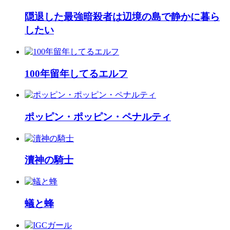
隠退した最強暗殺者は辺境の島で静かに暮ら
したい
100年留年してるエルフ
ポッピン・ポッピン・ペナルティ
瀆神の騎士
蟻と蜂