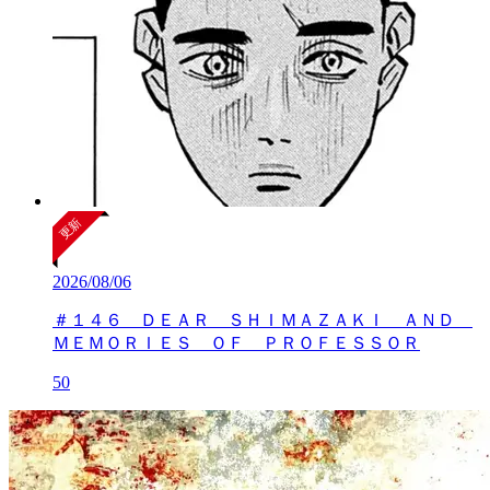
2026/08/06
＃１４６ ＤＥＡＲ ＳＨＩＭＡＺＡＫＩ ＡＮＤ
ＭＥＭＯＲＩＥＳ ＯＦ ＰＲＯＦＥＳＳＯＲ
50