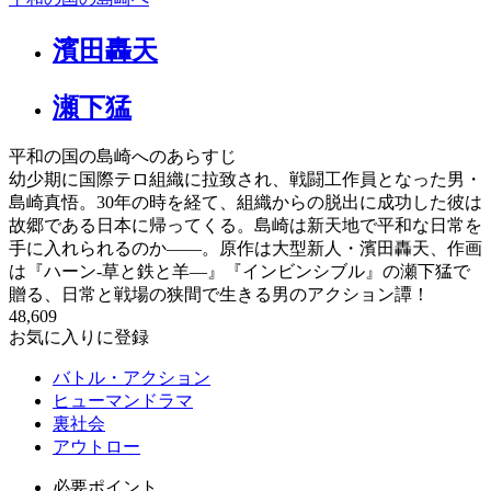
濱田轟天
瀬下猛
平和の国の島崎へのあらすじ
幼少期に国際テロ組織に拉致され、戦闘工作員となった男・
島崎真悟。30年の時を経て、組織からの脱出に成功した彼は
故郷である日本に帰ってくる。島崎は新天地で平和な日常を
手に入れられるのか――。原作は大型新人・濱田轟天、作画
は『ハーン‐草と鉄と羊—』『インビンシブル』の瀬下猛で
贈る、日常と戦場の狭間で生きる男のアクション譚！
48,609
お気に入りに登録
バトル・アクション
ヒューマンドラマ
裏社会
アウトロー
必要ポイント