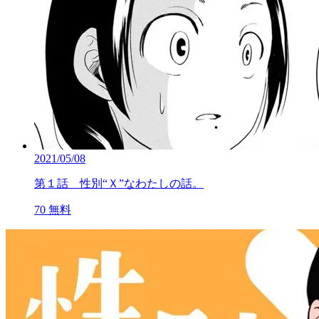
2021/05/08
第１話 性別“Ｘ”なわたしの話。
70
無料