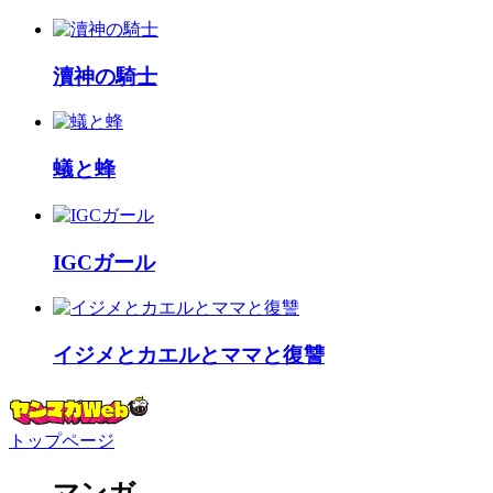
瀆神の騎士
蟻と蜂
IGCガール
イジメとカエルとママと復讐
トップページ
マンガ