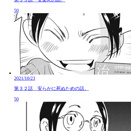
50
2021/10/23
第３２話 安らかに死ぬための話。
50