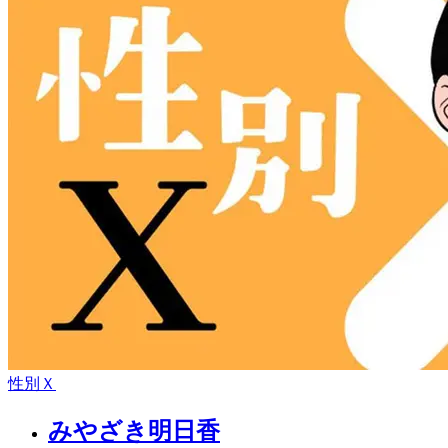
性別Ｘ
みやざき明日香