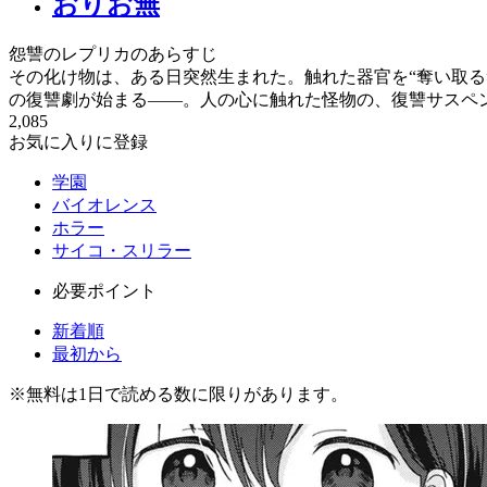
おりお無
怨讐のレプリカのあらすじ
その化け物は、ある日突然生まれた。触れた器官を“奪い取る
の復讐劇が始まる――。人の心に触れた怪物の、復讐サスペ
2,085
お気に入りに登録
学園
バイオレンス
ホラー
サイコ・スリラー
必要ポイント
新着順
最初から
※
無料
は1日で読める数に限りがあります。