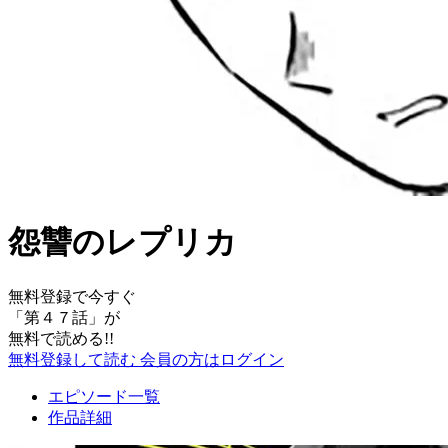
怨讐のレプリカ
無料登録で今すぐ
「
第４７話
」が
無料で読める!!
無料登録して読む
会員の方はログイン
エピソード一覧
作品詳細