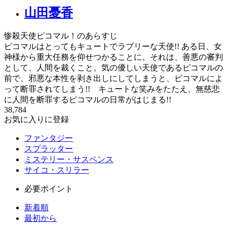
山田憂香
惨殺天使ピコマル！のあらすじ
ピコマルはとってもキュートでラブリーな天使!! ある日、女
神様から重大任務を仰せつかることに。それは、善悪の審判
として、人間を裁くこと。気の優しい天使であるピコマルの
前で、邪悪な本性を剥き出しにしてしまうと、ピコマルによ
って断罪されてしまう!! キュートな笑みをたたえ、無慈悲
に人間を断罪するピコマルの日常がはじまる!!
38,784
お気に入りに登録
ファンタジー
スプラッター
ミステリー・サスペンス
サイコ・スリラー
必要ポイント
新着順
最初から