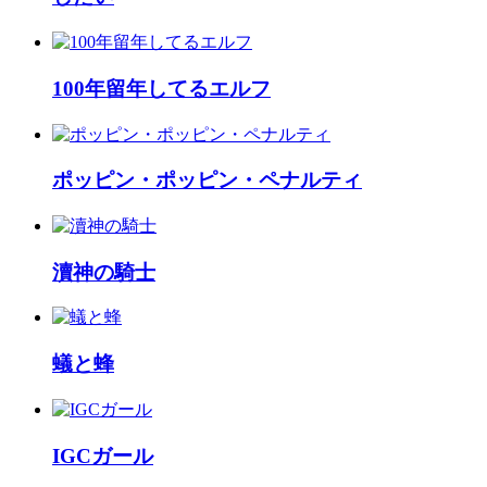
100年留年してるエルフ
ポッピン・ポッピン・ペナルティ
瀆神の騎士
蟻と蜂
IGCガール