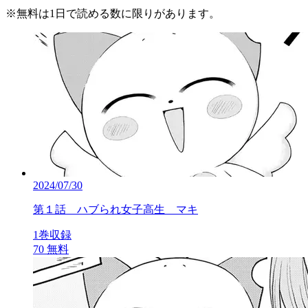
※
無料
は1日で読める数に限りがあります。
2024/07/30
第１話 ハブられ女子高生 マキ
1巻収録
70
無料