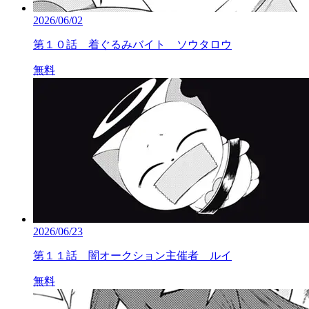
2026/06/02
第１０話 着ぐるみバイト ソウタロウ
無料
2026/06/23
第１１話 闇オークション主催者 ルイ
無料