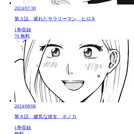
2024/07/30
第３話 疲れたサラリーマン ヒロキ
1巻収録
70
無料
2024/08/06
第４話 健気な彼女 ホノカ
1巻収録
無料