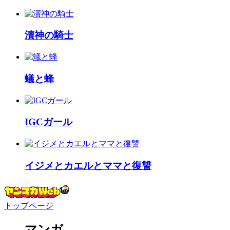
瀆神の騎士
蟻と蜂
IGCガール
イジメとカエルとママと復讐
トップページ
マンガ