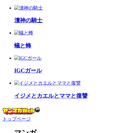
瀆神の騎士
蟻と蜂
IGCガール
イジメとカエルとママと復讐
トップページ
マンガ