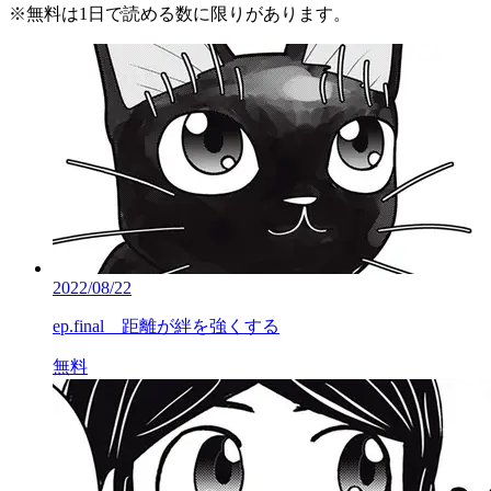
※
無料
は1日で読める数に限りがあります。
2022/08/22
ep.final 距離が絆を強くする
無料