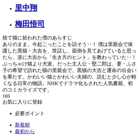
里中翔
梅田悟司
捨て猫に拾われた僕のあらすじ
ありのまま、今起こったことを話そう‥！ 僕は里親会で保
護した黒猫・大吉を、世話し、面倒を見てあげていると思っ
たら、逆に大吉から「生き方のヒント」を教わっていた‥！
ぶっちゃけ猫より犬派、だった主人公・堅二郎は、妻・ふさ
子の希望で訪れた猫の里親会で、黒猫の大吉と運命の出会い
を果たす。かわいい猫とかわいい夫婦の、読むと少し心が軽
くなる日常の物語。NHKでドラマ化もされた人気書籍、初
のコミカライズです。
169
お気に入りに登録
必要ポイント
新着順
最初から