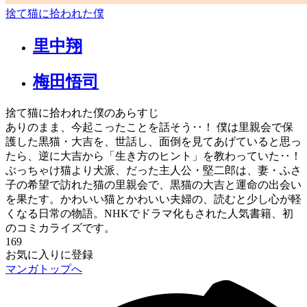
捨て猫に拾われた僕
里中翔
梅田悟司
捨て猫に拾われた僕のあらすじ
ありのまま、今起こったことを話そう‥！ 僕は里親会で保
護した黒猫・大吉を、世話し、面倒を見てあげていると思っ
たら、逆に大吉から「生き方のヒント」を教わっていた‥！
ぶっちゃけ猫より犬派、だった主人公・堅二郎は、妻・ふさ
子の希望で訪れた猫の里親会で、黒猫の大吉と運命の出会い
を果たす。かわいい猫とかわいい夫婦の、読むと少し心が軽
くなる日常の物語。NHKでドラマ化もされた人気書籍、初
のコミカライズです。
169
お気に入りに登録
マンガトップへ