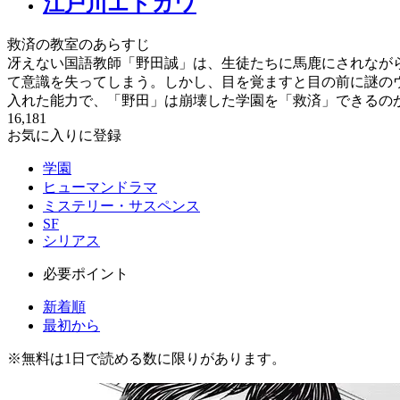
江戸川エドガワ
救済の教室のあらすじ
冴えない国語教師「野田誠」は、生徒たちに馬鹿にされなが
て意識を失ってしまう。しかし、目を覚ますと目の前に謎の
入れた能力で、「野田」は崩壊した学園を「救済」できるの
16,181
お気に入りに登録
学園
ヒューマンドラマ
ミステリー・サスペンス
SF
シリアス
必要ポイント
新着順
最初から
※
無料
は1日で読める数に限りがあります。