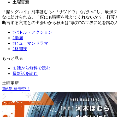
土曜更新
『賭ケグルイ』河本ほむら×『サツドウ』なだいにし、最強
なに助けられる。「僕にも喧嘩を教えてくれないか？」打算
断言する六道との出会いから秋田は“暴力”の世界に足を踏み
#バトル・アクション
#学園
#ヒューマンドラマ
#格闘技
もっと見る
１話から無料で読む
最新話を読む
土曜更新
第
6
巻 発売中！