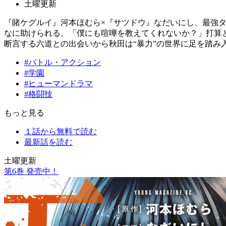
土曜更新
『賭ケグルイ』河本ほむら×『サツドウ』なだいにし、最強
なに助けられる。「僕にも喧嘩を教えてくれないか？」打算
断言する六道との出会いから秋田は“暴力”の世界に足を踏み
#バトル・アクション
#学園
#ヒューマンドラマ
#格闘技
もっと見る
１話から無料で読む
最新話を読む
土曜更新
第
6
巻 発売中！