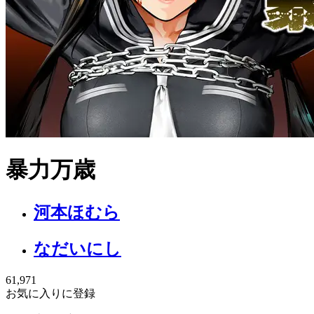
暴力万歳
河本ほむら
なだいにし
61,971
お気に入りに登録