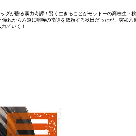
タッグが贈る暴力奇譚！賢く生きることがモットーの高校生・
と憧れから六道に喧嘩の指導を依頼する秋田だったが、突如六
入れていく！