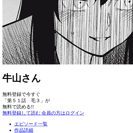
牛山さん
無料登録で今すぐ
「
第５１話 毛３
」が
無料で読める!!
無料登録して読む
会員の方はログイン
エピソード一覧
作品詳細