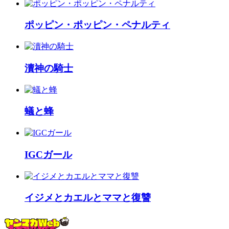
ポッピン・ポッピン・ペナルティ
瀆神の騎士
蟻と蜂
IGCガール
イジメとカエルとママと復讐