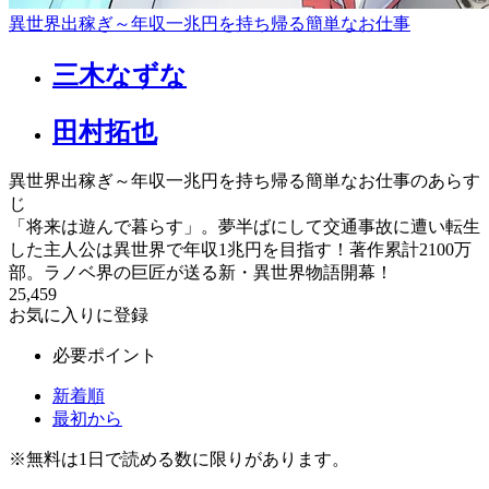
異世界出稼ぎ～年収一兆円を持ち帰る簡単なお仕事
三木なずな
田村拓也
異世界出稼ぎ～年収一兆円を持ち帰る簡単なお仕事のあらす
じ
「将来は遊んで暮らす」。夢半ばにして交通事故に遭い転生
した主人公は異世界で年収1兆円を目指す！著作累計2100万
部。ラノベ界の巨匠が送る新・異世界物語開幕！
25,459
お気に入りに登録
必要ポイント
新着順
最初から
※
無料
は1日で読める数に限りがあります。