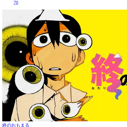
70
終のおもまる