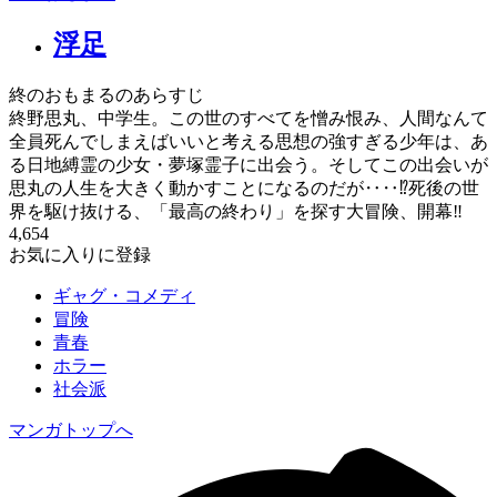
浮足
終のおもまるのあらすじ
終野思丸、中学生。この世のすべてを憎み恨み、人間なんて
全員死んでしまえばいいと考える思想の強すぎる少年は、あ
る日地縛霊の少女・夢塚霊子に出会う。そしてこの出会いが
思丸の人生を大きく動かすことになるのだが‥‥⁉死後の世
界を駆け抜ける、「最高の終わり」を探す大冒険、開幕‼
4,654
お気に入りに登録
ギャグ・コメディ
冒険
青春
ホラー
社会派
マンガトップへ