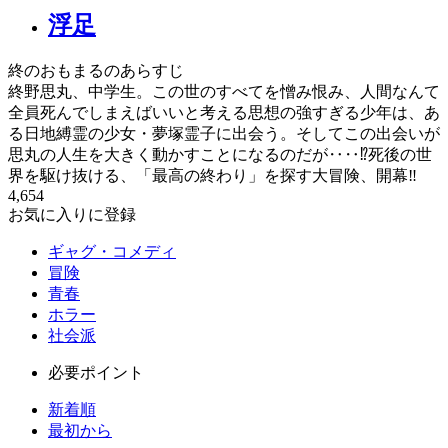
浮足
終のおもまるのあらすじ
終野思丸、中学生。この世のすべてを憎み恨み、人間なんて
全員死んでしまえばいいと考える思想の強すぎる少年は、あ
る日地縛霊の少女・夢塚霊子に出会う。そしてこの出会いが
思丸の人生を大きく動かすことになるのだが‥‥⁉死後の世
界を駆け抜ける、「最高の終わり」を探す大冒険、開幕‼
4,654
お気に入りに登録
ギャグ・コメディ
冒険
青春
ホラー
社会派
必要ポイント
新着順
最初から