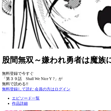
股間無双～嫌われ勇者は魔族
無料登録で今すぐ
「
第３９話 Shall We Nice Y ?
」が
無料で読める!!
無料登録して読む
会員の方はログイン
エピソード一覧
作品詳細