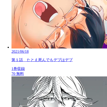
2021/06/18
第１話 たとえ死んでもデブはデブ
1巻収録
70
無料