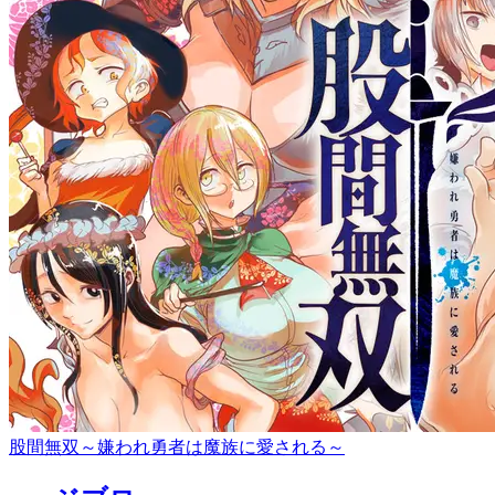
股間無双～嫌われ勇者は魔族に愛される～