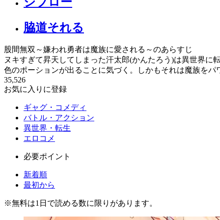
ジブロー
脇道それる
股間無双～嫌われ勇者は魔族に愛される～のあらすじ
ヌキすぎて昇天してしまった汗太郎(かんたろう)は異世界
色のポーションが出ることに気づく。しかもそれは魔族をパワ
35,526
お気に入りに登録
ギャグ・コメディ
バトル・アクション
異世界・転生
エロコメ
必要ポイント
新着順
最初から
※
無料
は1日で読める数に限りがあります。