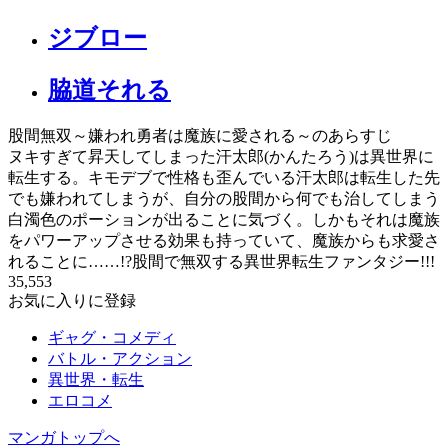
ジブロー
脇道それる
股間無双～嫌われ勇者は魔族に愛される～のあらすじ
ヌキすぎて昇天してしまった汗太郎(かんたろう)は異世界に
転生する。キモデブで性格も歪んでいる汗太郎は転生した先
でも嫌われてしまうが、自分の股間から何でも治してしまう
白濁色のポーションが出ることに気づく。しかもそれは魔族
をパワーアップさせる効果も持っていて、魔族からも求愛さ
れることに……!?股間で無双する異世界転生ファンタジー!!!
35,553
お気に入りに登録
ギャグ・コメディ
バトル・アクション
異世界・転生
エロコメ
マンガトップへ