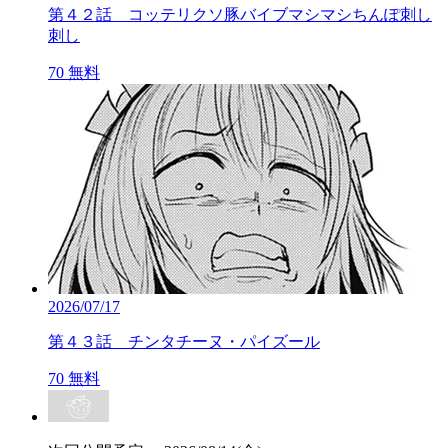
第４２話 コッテリクソ豚バイブマシマシちんぽ刺し
刺し
70
無料
2026/07/17
第４３話 チンタチーヌ・パイズール
70
無料