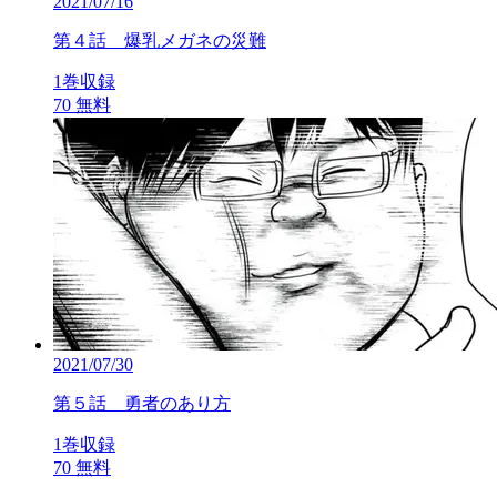
2021/07/16
第４話 爆乳メガネの災難
1巻収録
70
無料
2021/07/30
第５話 勇者のあり方
1巻収録
70
無料