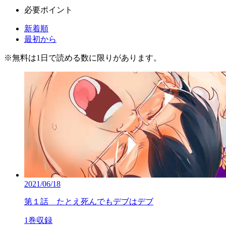
必要ポイント
新着順
最初から
※
無料
は1日で読める数に限りがあります。
2021/06/18
第１話 たとえ死んでもデブはデブ
1巻収録