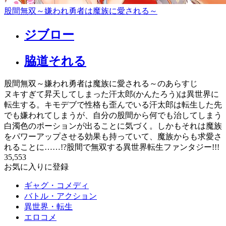
股間無双～嫌われ勇者は魔族に愛される～
ジブロー
脇道それる
股間無双～嫌われ勇者は魔族に愛される～のあらすじ
ヌキすぎて昇天してしまった汗太郎(かんたろう)は異世界に
転生する。キモデブで性格も歪んでいる汗太郎は転生した先
でも嫌われてしまうが、自分の股間から何でも治してしまう
白濁色のポーションが出ることに気づく。しかもそれは魔族
をパワーアップさせる効果も持っていて、魔族からも求愛さ
れることに……!?股間で無双する異世界転生ファンタジー!!!
35,553
お気に入りに登録
ギャグ・コメディ
バトル・アクション
異世界・転生
エロコメ