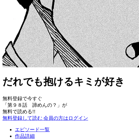
だれでも抱けるキミが好き
無料登録で今すぐ
「
第９８話 諦めんの？
」が
無料で読める!!
無料登録して読む
会員の方はログイン
エピソード一覧
作品詳細