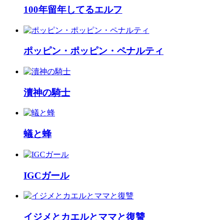
100年留年してるエルフ
ポッピン・ポッピン・ペナルティ
瀆神の騎士
蟻と蜂
IGCガール
イジメとカエルとママと復讐