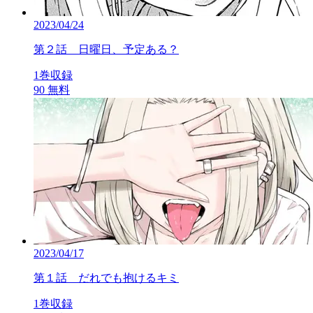
2023/04/24
第２話 日曜日、予定ある？
1巻収録
90
無料
2023/04/17
第１話 だれでも抱けるキミ
1巻収録