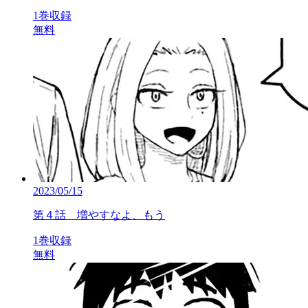
1巻収録
無料
2023/05/15
第４話 増やすなよ、もう
1巻収録
無料