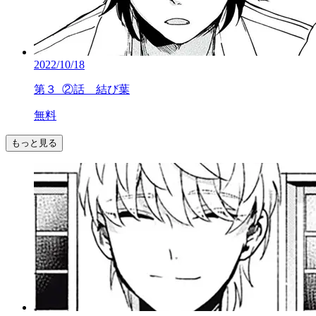
2022/10/18
第３_②話 結び葉
無料
もっと見る