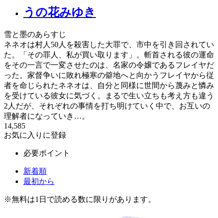
うの花みゆき
雪と墨のあらすじ
ネネオは村人50人を殺害した大罪で、市中を引き回されてい
た。「その罪人、私が買い取ります」。斬首される彼の運命
をその一言で一変させたのは、名家の令嬢であるフレイヤだ
った。家督争いに敗れ極寒の僻地へと向かうフレイヤから従
者を命じられたネネオは、自分と同様に世間から蔑みと憐み
を受けている彼女に気づく。まるで生い立ちも考え方も違う
2人だが、それぞれの事情を打ち明けていく中で、お互いの
理解者になっていき…。
14,585
お気に入りに登録
必要ポイント
新着順
最初から
※
無料
は1日で読める数に限りがあります。