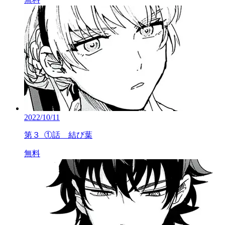
2022/10/11
第３_①話 結び葉
無料