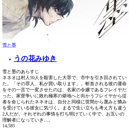
雪と墨
うの花みゆき
雪と墨のあらすじ
ネネオは村人50人を殺害した大罪で、市中を引き回されてい
た。「その罪人、私が買い取ります」。斬首される彼の運命
をその一言で一変させたのは、名家の令嬢であるフレイヤだ
った。家督争いに敗れ極寒の僻地へと向かうフレイヤから従
者を命じられたネネオは、自分と同様に世間から蔑みと憐み
を受けている彼女に気づく。まるで生い立ちも考え方も違う
2人だが、それぞれの事情を打ち明けていく中で、お互いの
理解者になっていき…。
14,585