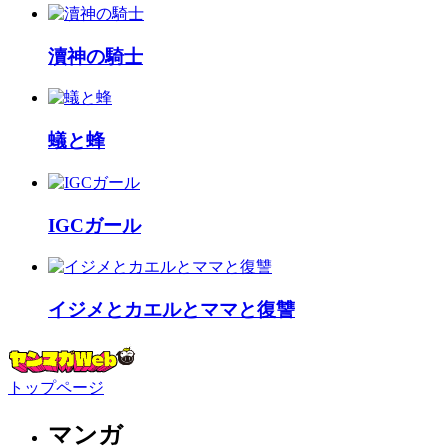
瀆神の騎士
蟻と蜂
IGCガール
イジメとカエルとママと復讐
トップページ
マンガ