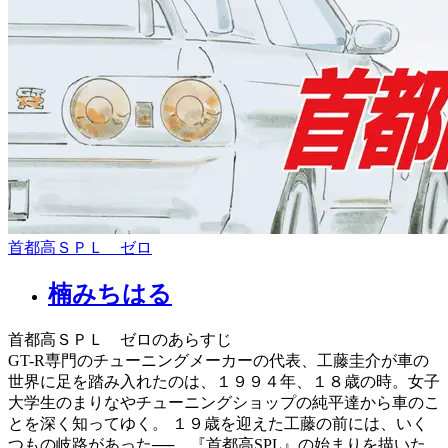
首都高ＳＰＬ ゼロ
楠みちはる
首都高ＳＰＬ ゼロのあらすじ
GT-R専門のチューニングメーカーの代表、工藤圭介が車の
世界に足を踏み入れたのは、１９９４年、１８歳の時。女子
大学生のまりなやチューニングショップの純平達から車のこ
とを深く知ってゆく。 １９歳を迎えた工藤の前には、いく
つもの岐路があった──。『首都高SPL』の始まりを描いた