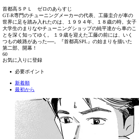
首都高ＳＰＬ ゼロのあらすじ
GT-R専門のチューニングメーカーの代表、工藤圭介が車の
世界に足を踏み入れたのは、１９９４年、１８歳の時。女子
大学生のまりなやチューニングショップの純平達から車のこ
とを深く知ってゆく。 １９歳を迎えた工藤の前には、いく
つもの岐路があった──。『首都高SPL』の始まりを描いた
第二部、開幕！
60
お気に入りに登録
必要ポイント
新着順
最初から