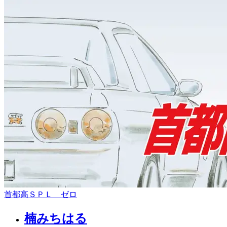
首都高ＳＰＬ ゼロ
楠みちはる