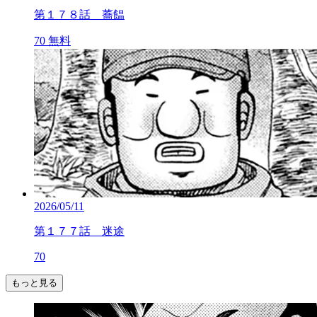
第１７８話 蕎饂
70
無料
2026/05/11
第１７７話 迷途
70
もっと見る