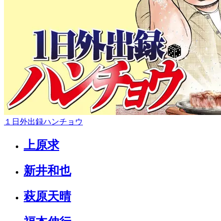
１日外出録ハンチョウ
上原求
新井和也
萩原天晴