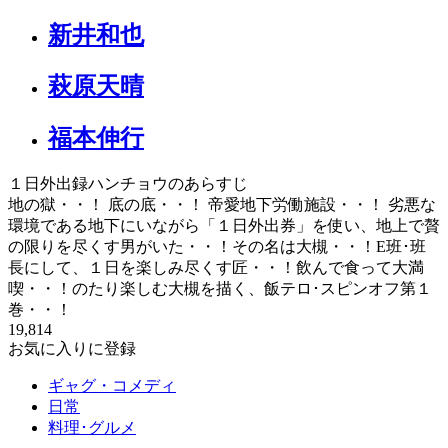
新井和也
萩原天晴
福本伸行
１日外出録ハンチョウのあらすじ
地の獄・・！ 底の底・・！ 帝愛地下労働施設・・！ 劣悪な
環境である地下にいながら「１日外出券」を使い、地上で贅
の限りを尽くす男がいた・・！その名は大槻・・！E班･班
長にして、１日を楽しみ尽くす匠・・！飲んで食って大満
喫・・！のたり楽しむ大槻を描く、飯テロ･スピンオフ第１
巻・・！
19,814
お気に入りに登録
ギャグ・コメディ
日常
料理･グルメ