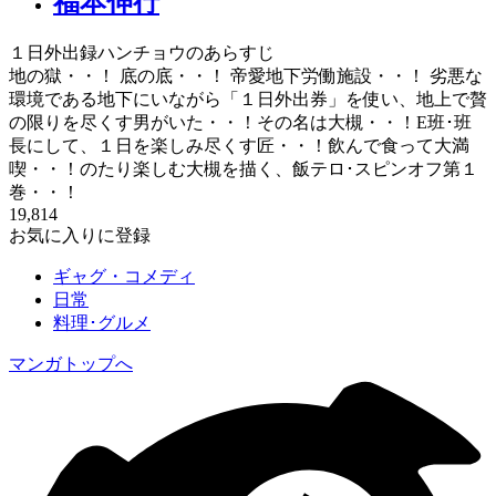
福本伸行
１日外出録ハンチョウのあらすじ
地の獄・・！ 底の底・・！ 帝愛地下労働施設・・！ 劣悪な
環境である地下にいながら「１日外出券」を使い、地上で贅
の限りを尽くす男がいた・・！その名は大槻・・！E班･班
長にして、１日を楽しみ尽くす匠・・！飲んで食って大満
喫・・！のたり楽しむ大槻を描く、飯テロ･スピンオフ第１
巻・・！
19,814
お気に入りに登録
ギャグ・コメディ
日常
料理･グルメ
マンガトップへ