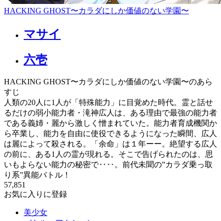
HACKING GHOST〜カラダにしか価値のない学園〜
マサイ
六壱
HACKING GHOST〜カラダにしか価値のない学園〜のあら
すじ
人類の20人に1人が「特殊能力」に目覚めた時代。霊と話せ
るだけの弱小能力者・滝神広人は、ある理由で最強の能力者
である義姉・麗から激しく憎まれていた。能力者育成機関か
ら卒業し、能力を自由に使役できるようになった瞬間、広人
は麗によって殺される。「余命」は１年ーー。絶望する広人
の前に、ある1人の霊が現れる。そこで告げられたのは、思
いもよらない能力の秘密で‥‥。前代未聞の”カラダ乗っ取
り系”異能バトル！
57,851
お気に入りに登録
美少女