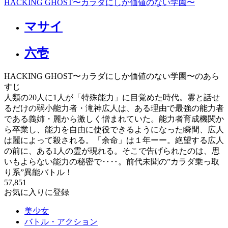
HACKING GHOST〜カラダにしか価値のない学園〜
マサイ
六壱
HACKING GHOST〜カラダにしか価値のない学園〜のあら
すじ
人類の20人に1人が「特殊能力」に目覚めた時代。霊と話せ
るだけの弱小能力者・滝神広人は、ある理由で最強の能力者
である義姉・麗から激しく憎まれていた。能力者育成機関か
ら卒業し、能力を自由に使役できるようになった瞬間、広人
は麗によって殺される。「余命」は１年ーー。絶望する広人
の前に、ある1人の霊が現れる。そこで告げられたのは、思
いもよらない能力の秘密で‥‥。前代未聞の”カラダ乗っ取
り系”異能バトル！
57,851
お気に入りに登録
美少女
バトル・アクション