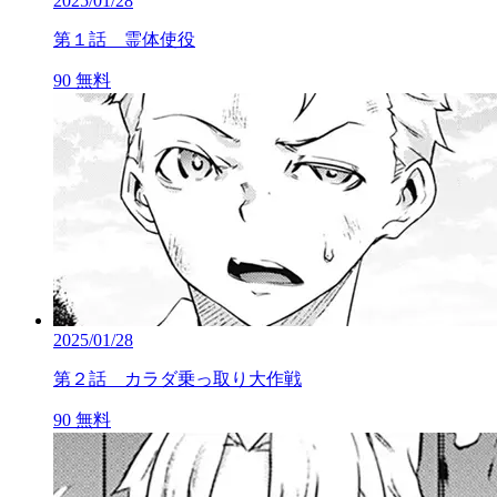
2025/01/28
第１話 霊体使役
90
無料
2025/01/28
第２話 カラダ乗っ取り大作戦
90
無料