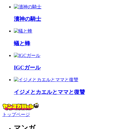
瀆神の騎士
蟻と蜂
IGCガール
イジメとカエルとママと復讐
トップページ
マンガ