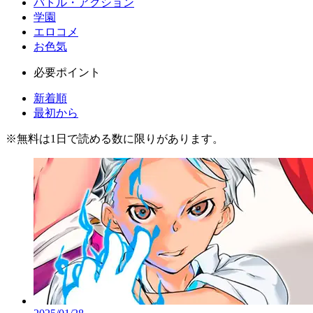
バトル・アクション
学園
エロコメ
お色気
必要ポイント
新着順
最初から
※
無料
は1日で読める数に限りがあります。