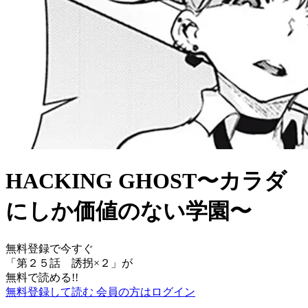
HACKING GHOST〜カラダ
にしか価値のない学園〜
無料登録で今すぐ
「
第２５話 誘拐×２
」が
無料で読める!!
無料登録して読む
会員の方はログイン