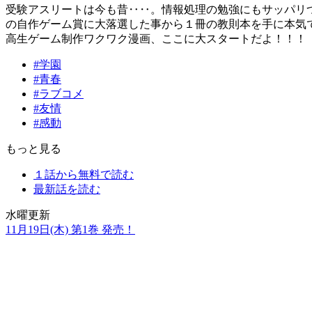
受験アスリートは今も昔‥‥。情報処理の勉強にもサッパリ
の自作ゲーム賞に大落選した事から１冊の教則本を手に本気で
高生ゲーム制作ワクワク漫画、ここに大スタートだよ！！！
#学園
#青春
#ラブコメ
#友情
#感動
もっと見る
１話から無料で読む
最新話を読む
水曜更新
11月19日(木)
第
1
巻 発売！