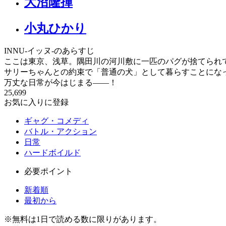
大沼隆揮
小丸ひかり
INNU-イッヌ-のあらすじ
ここは東京、浅草。隅田川の河川敷に一匹のパグが捨てられ
サリーちゃんとの約束で「普通の犬」として暮らすことにな
万丈な日常が今はじまる――！
25,699
お気に入りに登録
ギャグ・コメディ
バトル・アクション
日常
ハードボイルド
必要ポイント
新着順
最初から
※
無料
は1日で読める数に限りがあります。