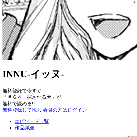
INNU-イッヌ-
無料登録で今すぐ
「
＃６４ 探される犬
」が
無料で読める!!
無料登録して読む
会員の方はログイン
エピソード一覧
作品詳細