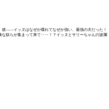
、彼――イッヌはなぜか喋れてなぜか強い、最強の犬だった！
険な奴らが集まって来て‥‥！？イッヌとサリーちゃんの波瀾