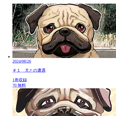
2024/08/26
＃１ 犬との遭遇
1巻収録
70
無料