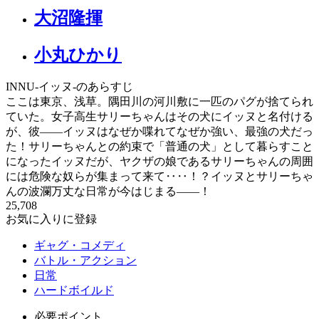
大沼隆揮
小丸ひかり
INNU-イッヌ-のあらすじ
ここは東京、浅草。隅田川の河川敷に一匹のパグが捨てられ
ていた。女子高生サリーちゃんはその犬にイッヌと名付ける
が、彼――イッヌはなぜか喋れてなぜか強い、最強の犬だっ
た！サリーちゃんとの約束で「普通の犬」として暮らすこと
になったイッヌだが、ヤクザの娘であるサリーちゃんの周囲
には危険な奴らが集まって来て‥‥！？イッヌとサリーちゃ
んの波瀾万丈な日常が今はじまる――！
25,708
お気に入りに登録
ギャグ・コメディ
バトル・アクション
日常
ハードボイルド
必要ポイント