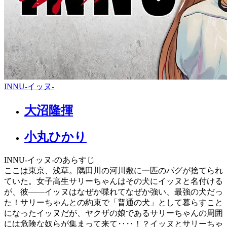
INNU-イッヌ-
大沼隆揮
小丸ひかり
INNU-イッヌ-のあらすじ
ここは東京、浅草。隅田川の河川敷に一匹のパグが捨てられ
ていた。女子高生サリーちゃんはその犬にイッヌと名付ける
が、彼――イッヌはなぜか喋れてなぜか強い、最強の犬だっ
た！サリーちゃんとの約束で「普通の犬」として暮らすこと
になったイッヌだが、ヤクザの娘であるサリーちゃんの周囲
には危険な奴らが集まって来て‥‥！？イッヌとサリーちゃ