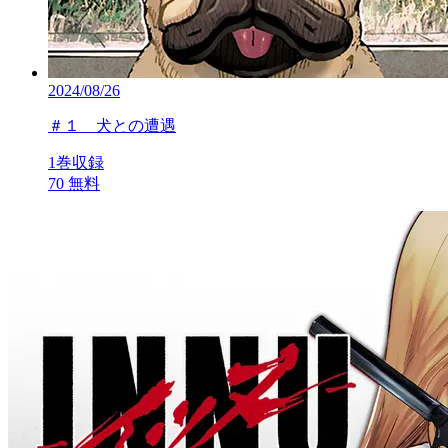
2024/08/26
＃１ 犬との遭遇
1巻収録
70
無料