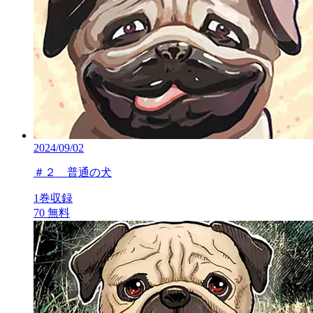
2024/09/02
＃２ 普通の犬
1巻収録
70
無料