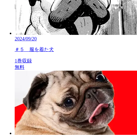
2024/09/20
＃５ 服を着た犬
1巻収録
無料