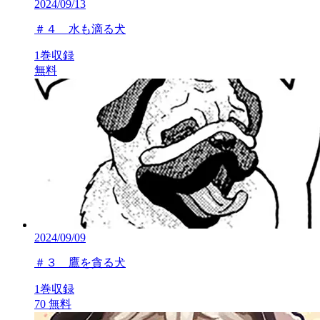
2024/09/13
＃４ 水も滴る犬
1巻収録
無料
2024/09/09
＃３ 鷹を貪る犬
1巻収録
70
無料