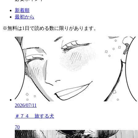
新着順
最初から
※
無料
は1日で読める数に限りがあります。
2026/07/11
＃７４ 旅する犬
70