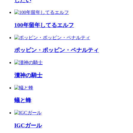
したい
100年留年してるエルフ
ポッピン・ポッピン・ペナルティ
瀆神の騎士
蟻と蜂
IGCガール