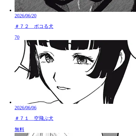
2026/06/20
＃７２ ボコる犬
70
2026/06/06
＃７１ 空飛ぶ犬
無料