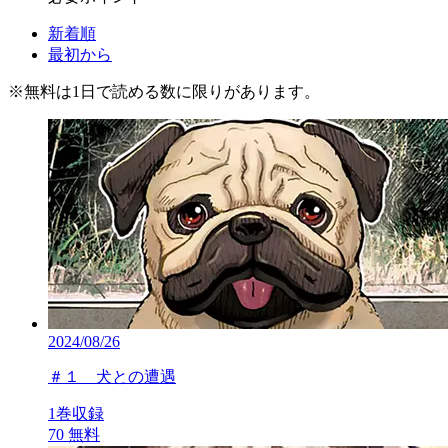
新着順
最初から
※
無料
は1日で読める数に限りがあります。
2024/08/26
＃１ 犬との遭遇
1巻収録
70
無料