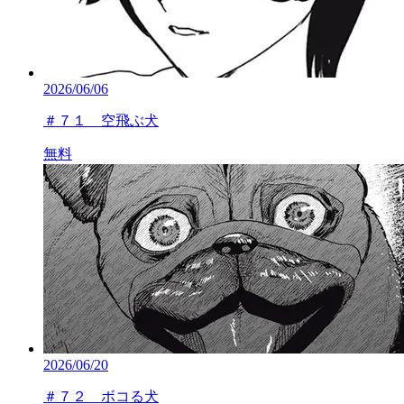
2026/06/06
＃７１ 空飛ぶ犬
無料
2026/06/20
＃７２ ボコる犬