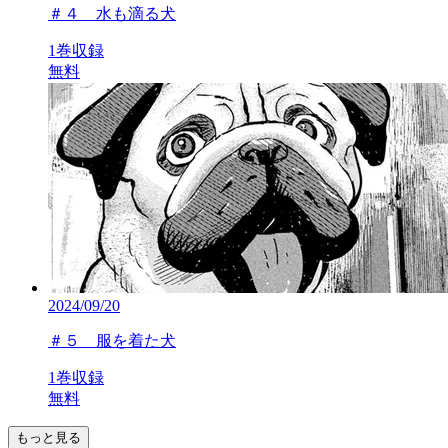
＃４ 水も滴る犬
1巻収録
無料
2024/09/20
＃５ 服を着た犬
1巻収録
無料
もっと見る