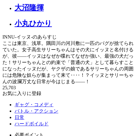
大沼隆揮
小丸ひかり
INNU-イッヌ-のあらすじ
ここは東京、浅草。隅田川の河川敷に一匹のパグが捨てられ
ていた。女子高生サリーちゃんはその犬にイッヌと名付ける
が、彼――イッヌはなぜか喋れてなぜか強い、最強の犬だっ
た！サリーちゃんとの約束で「普通の犬」として暮らすこと
になったイッヌだが、ヤクザの娘であるサリーちゃんの周囲
には危険な奴らが集まって来て‥‥！？イッヌとサリーちゃ
んの波瀾万丈な日常が今はじまる――！
25,703
お気に入りに登録
ギャグ・コメディ
バトル・アクション
日常
ハードボイルド
必要ポイント