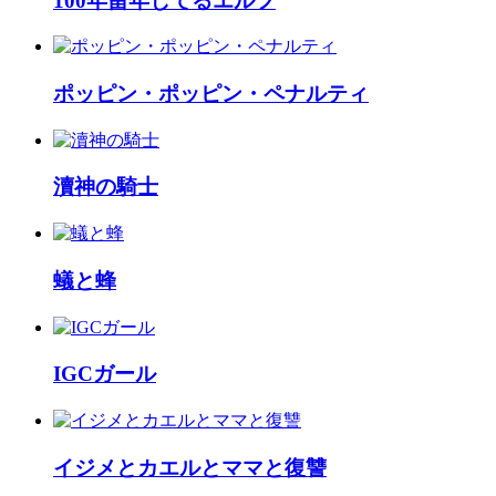
100年留年してるエルフ
ポッピン・ポッピン・ペナルティ
瀆神の騎士
蟻と蜂
IGCガール
イジメとカエルとママと復讐