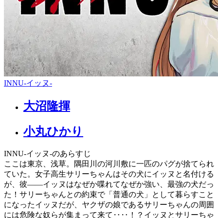
INNU-イッヌ-
大沼隆揮
小丸ひかり
INNU-イッヌ-のあらすじ
ここは東京、浅草。隅田川の河川敷に一匹のパグが捨てられ
ていた。女子高生サリーちゃんはその犬にイッヌと名付ける
が、彼――イッヌはなぜか喋れてなぜか強い、最強の犬だっ
た！サリーちゃんとの約束で「普通の犬」として暮らすこと
になったイッヌだが、ヤクザの娘であるサリーちゃんの周囲
には危険な奴らが集まって来て‥‥！？イッヌとサリーちゃ