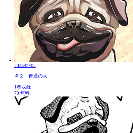
2024/09/02
＃２ 普通の犬
1巻収録
70
無料