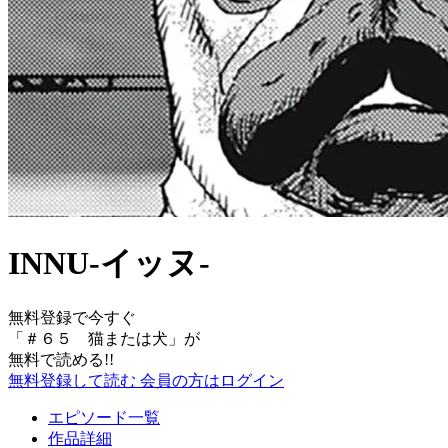
INNU-イッヌ-
無料登録で今すぐ
「
＃６５ 猫または犬
」が
無料で読める!!
無料登録して読む
会員の方はログイン
エピソード一覧
作品詳細