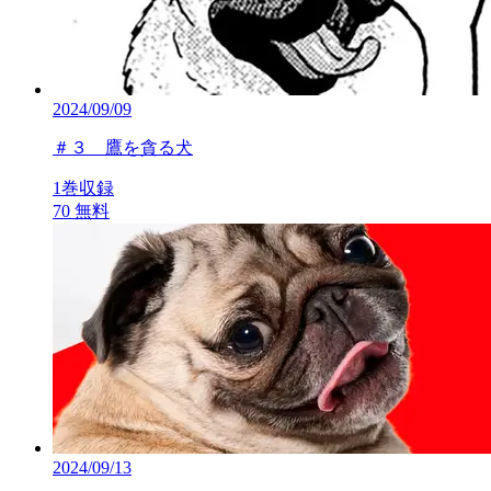
2024/09/09
＃３ 鷹を貪る犬
1巻収録
70
無料
2024/09/13