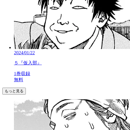
2024/01/22
５『仮入部』
1巻収録
無料
もっと見る