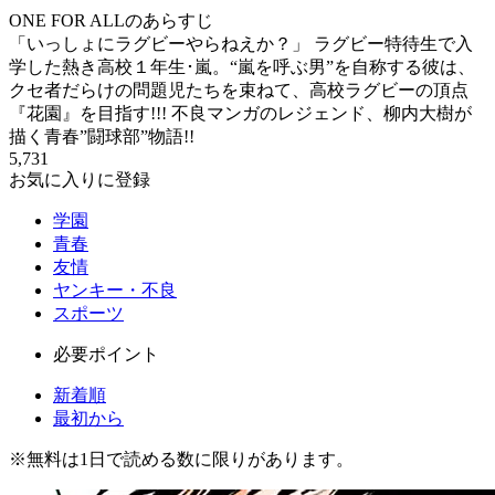
ONE FOR ALLのあらすじ
「いっしょにラグビーやらねえか？」 ラグビー特待生で入
学した熱き高校１年生･嵐。“嵐を呼ぶ男”を自称する彼は、
クセ者だらけの問題児たちを束ねて、高校ラグビーの頂点
『花園』を目指す!!! 不良マンガのレジェンド、柳内大樹が
描く青春”闘球部”物語!!
5,731
お気に入りに登録
学園
青春
友情
ヤンキー・不良
スポーツ
必要ポイント
新着順
最初から
※
無料
は1日で読める数に限りがあります。