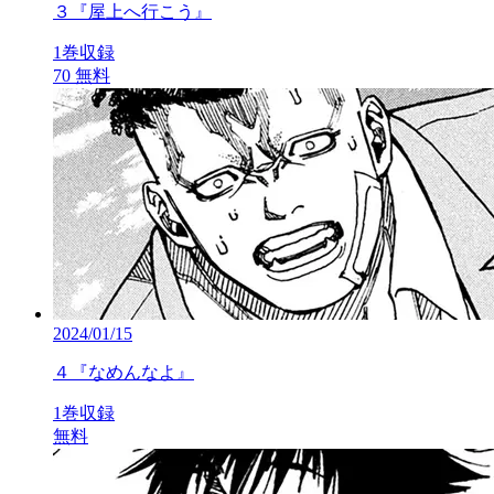
３『屋上へ行こう』
1巻収録
70
無料
2024/01/15
４『なめんなよ』
1巻収録
無料