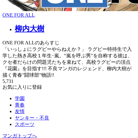
ONE FOR ALL
柳内大樹
ONE FOR ALLのあらすじ
「いっしょにラグビーやらねえか？」 ラグビー特待生で入
学した熱き高校１年生･嵐。“嵐を呼ぶ男”を自称する彼は、
クセ者だらけの問題児たちを束ねて、高校ラグビーの頂点
『花園』を目指す!!! 不良マンガのレジェンド、柳内大樹が
描く青春”闘球部”物語!!
5,731
お気に入りに登録
学園
青春
友情
ヤンキー・不良
スポーツ
マンガトップへ