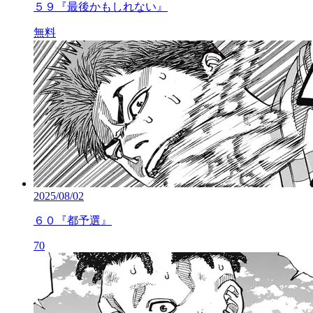
５９『最後かもしれない』
無料
2025/08/02
６０『都予選』
70