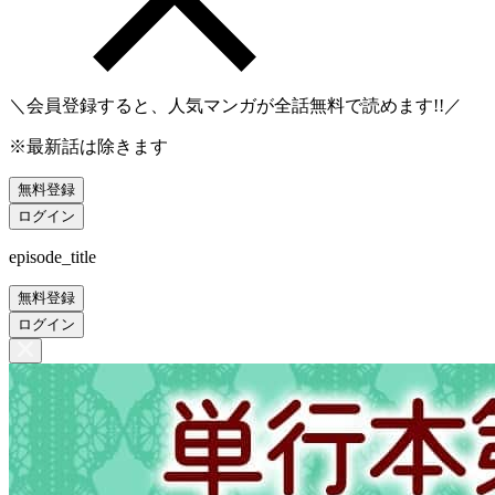
＼会員登録すると、人気マンガが
全話無料
で読めます!!／
※最新話は除きます
無料登録
ログイン
episode_title
無料登録
ログイン