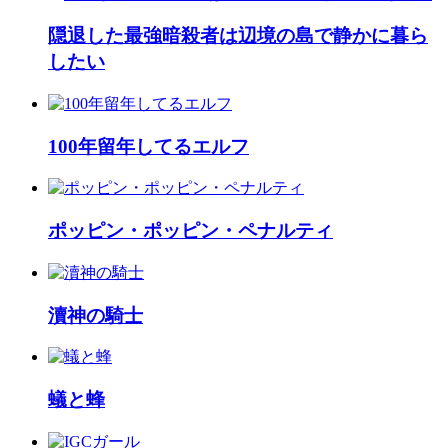
隠退した最強暗殺者は辺境の島で静かに暮ら
したい
100年留年してるエルフ
ポッピン・ポッピン・ペナルティ
瀆神の騎士
蟻と蜂