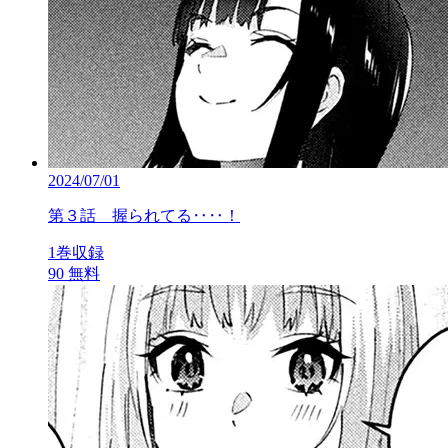
2024/07/01
第３話 握られてる‥‥！
1巻収録
90
無料