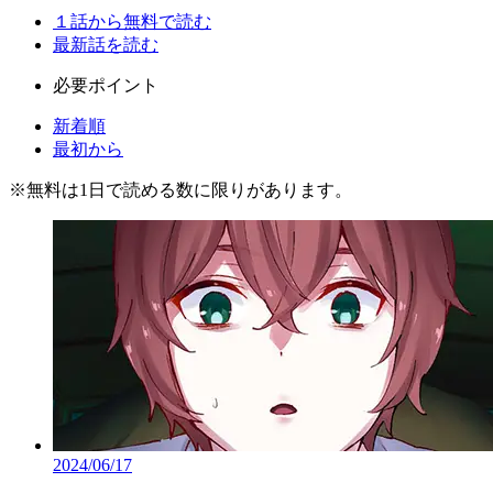
１話から無料で読む
最新話を読む
必要ポイント
新着順
最初から
※
無料
は1日で読める数に限りがあります。
2024/06/17