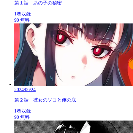
第１話 あの子の秘密
1巻収録
90
無料
2024/06/24
第２話 彼女のソコと俺の底
1巻収録
90
無料