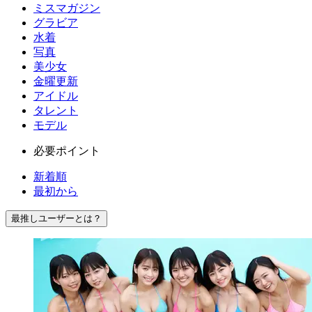
ミスマガジン
グラビア
水着
写真
美少女
金曜更新
アイドル
タレント
モデル
必要ポイント
新着順
最初から
最推しユーザーとは？