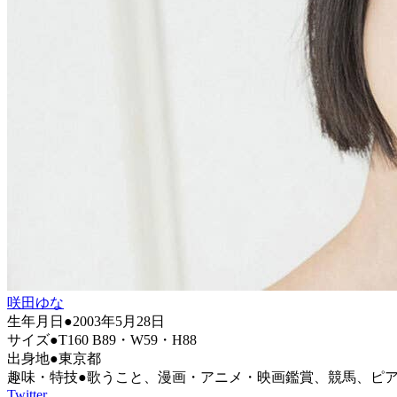
咲田ゆな
生年月日●2003年5月28日
サイズ●T160 B89・W59・H88
出身地●東京都
趣味・特技●歌うこと、漫画・アニメ・映画鑑賞、競馬、ピ
Twitter