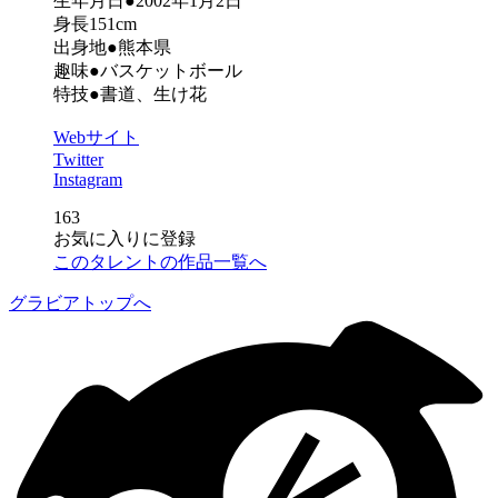
生年月日●2002年1月2日
身長151cm
出身地●熊本県
趣味●バスケットボール
特技●書道、生け花
Webサイト
Twitter
Instagram
163
お気に入りに登録
このタレントの作品一覧へ
グラビアトップへ