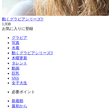
動くグラビアシリーズ!!
1,938
お気に入りに登録
グラビア
写真
水着
動くグラビアシリーズ!!
木曜更新
タレント
動画
巨乳
SNS
女子大生
必要ポイント
新着順
最初から