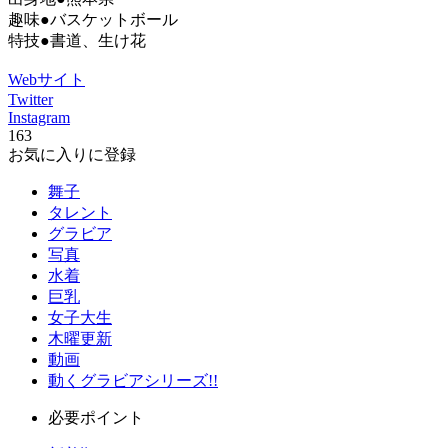
趣味●バスケットボール
特技●書道、生け花
Webサイト
Twitter
Instagram
163
お気に入りに登録
舞子
タレント
グラビア
写真
水着
巨乳
女子大生
木曜更新
動画
動くグラビアシリーズ!!
必要ポイント