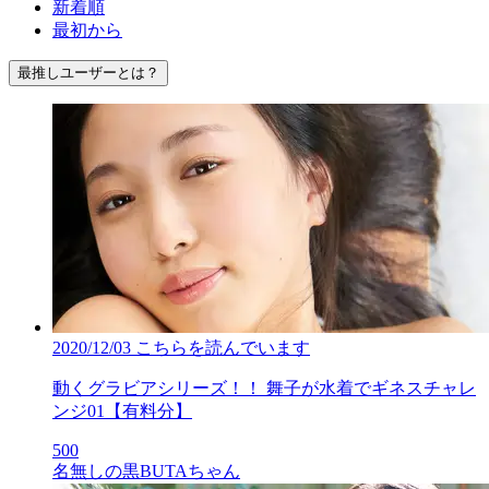
新着順
最初から
最推しユーザーとは？
2020/12/03
こちらを読んでいます
動くグラビアシリーズ！！ 舞子が水着でギネスチャレ
ンジ01【有料分】
500
名無しの黒BUTAちゃん